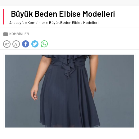
Büyük Beden Elbise Modelleri
Anasayfa
»
Kombinler
»
Büyük Beden Elbise Modelleri
KOMBINLER
A
A
+
-