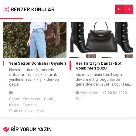
BENZER KONULAR
Her Tarz İçin Çanta-Bot
Günlük Bayan Sonbahar
Kombinleri 2020
Kombinleri 2020
Kış mevsiminin tüm hızıyla
Günlük Bayan Sonbahar
devam ettiği bugünlerde
Kombinleri Çok Şık! Yaz ayları
genellikle deri,süet, soğuktan...
bitip eylül...
Kombinler
20.04.2020
Kombinler
03.09.2016
1
0
BİR YORUM YAZIN