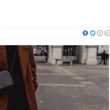
A
A
-
+