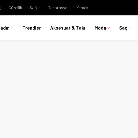
ç
Güzellik
Sağlık
Dekorasyon
Yemek
Kadın
Trendler
Aksesuar & Takı
Moda
Saç