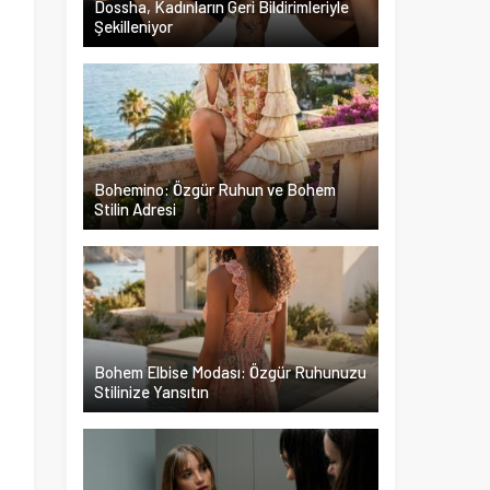
Dossha, Kadınların Geri Bildirimleriyle
Şekilleniyor
ş
ı
n
m
n
Bohemino: Özgür Ruhun ve Bohem
Stilin Adresi
Bohem Elbise Modası: Özgür Ruhunuzu
Stilinize Yansıtın