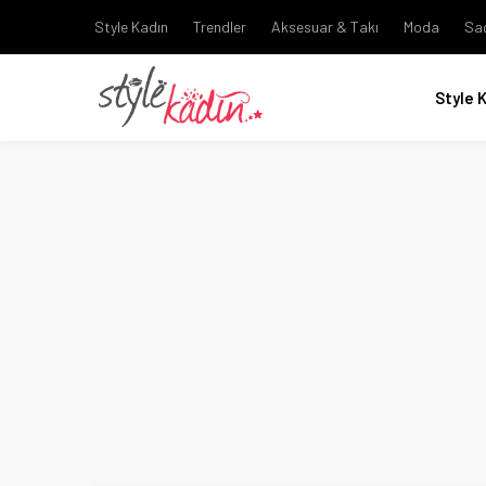
Style Kadın
Trendler
Aksesuar & Takı
Moda
Sa
Style 