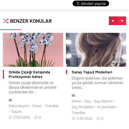
BENZER KONULAR
Orkide Çiçeği Satışında
Salaş Topuz Modelleri
Profesyonel Adres
Düğüne giderken, işe giderken
Orkide çiçeği ülkemizde ve
ya da günlük normal takılırken
dünya ülkelerinde en anlamlı
salaş...
çiçeklerden bir...
Genel
Saç
Saç Bakımı
Dekorasyon
Genel
Trendler
Saç Modelleri
Style Kadın
Yaşam
Trendler
27.07.2022
0
11.05.2022
0