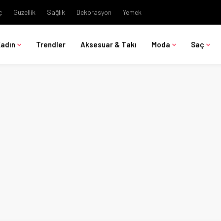
ç
Güzellik
Sağlık
Dekorasyon
Yemek
Kadın
Trendler
Aksesuar & Takı
Moda
Saç