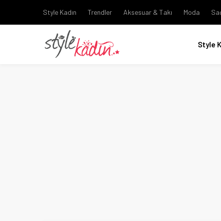
Style Kadın
Trendler
Aksesuar & Takı
Moda
Sa
Style 