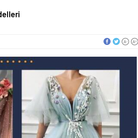
elleri
A
A
-
+