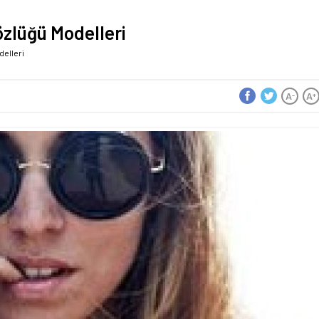
zlüğü Modelleri
delleri
A
A
-
+