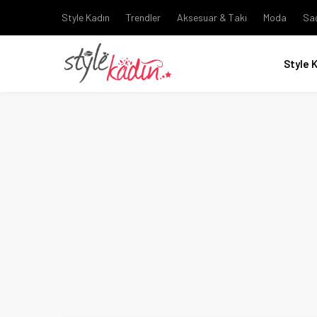
Style Kadın
Trendler
Aksesuar & Takı
Moda
Sa
Style 