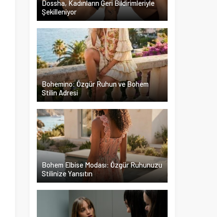
Dossha, Kadınların Geri Bildirimleriyle
Şekilleniyor
m
t
Bohemino: Özgür Ruhun ve Bohem
Stilin Adresi
Bohem Elbise Modası: Özgür Ruhunuzu
Stilinize Yansıtın