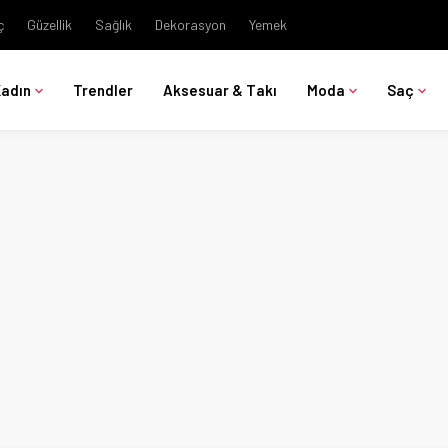
ç
Güzellik
Sağlık
Dekorasyon
Yemek
Kadın
Trendler
Aksesuar & Takı
Moda
Saç