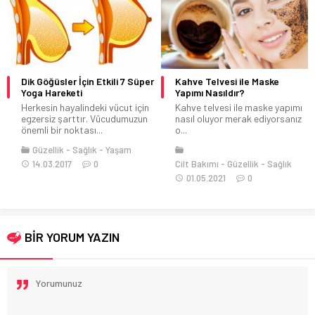
Dik Göğüsler İçin Etkili 7 Süper
Kahve Telvesi ile Maske
Yoga Hareketi
Yapımı Nasıldır?
Herkesin hayalindeki vücut için
Kahve telvesi ile maske yapımı
egzersiz şarttır. Vücudumuzun
nasıl oluyor merak ediyorsanız
önemli bir noktası...
o...
Güzellik
Sağlık
Yaşam
14.03.2017
0
Cilt Bakımı
Güzellik
Sağlık
01.05.2021
0
BİR YORUM YAZIN