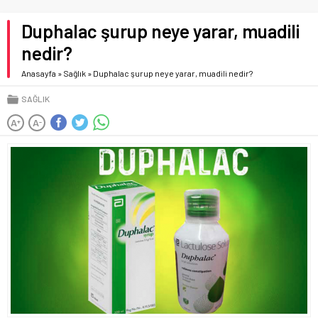
Duphalac şurup neye yarar, muadili
nedir?
Anasayfa
»
Sağlık
»
Duphalac şurup neye yarar, muadili nedir?
SAĞLIK
A
A
+
-