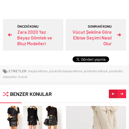
ÖNCEKİ KONU
SONRAKİ KONU
Zara 2020 Yaz
Vücut Şekline Göre
Beyaz Gömlek ve
Elbise Seçimi Nasıl
Bluz Modelleri
Olur
ETİKETLER:
beyaz elbise
,
püsküllü beyaz elbise
,
püsküllü elbise
,
püsküllü
elbiseler
,
trend
BENZER KONULAR