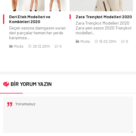
Zara Trençkot Modelleri 2020
Son Zamanlarda Moda Olmuş
Tesettür Gelinlik Modelleri
Zara Trençkot Modelleri 2020
Zara yeni sezon 2020 Trençkot
Gelinlik giymek her genç kadının
modelleri...
hayalidir. Her kadın yuva
kuracağı...
Moda
15.02.2014
0
Düğün
Kombinler
Moda
Tesettür
23.02.2019
0
BİR YORUM YAZIN