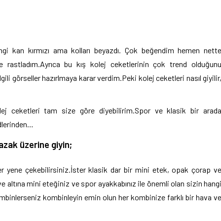
ngi kan kırmızı ama kolları beyazdı. Çok beğendim hemen nett
e rastladım.Ayrıca bu kış kolej ceketlerinin çok trend olduğun
li görseller hazırlmaya karar verdim.Peki kolej ceketleri nasıl giyilir
ej ceketleri tam size göre diyebilirim.Spor ve klasik bir arad
ndlerinden…
azak üzerine giyin;
r yene çekebilirsiniz.İster klasik dar bir mini etek, opak çorap v
ve altına mini eteğiniz ve spor ayakkabınız ile önemli olan sizin hang
 kombinlerseniz kombinleyin emin olun her kombinize farklı bir hava v