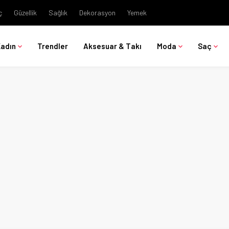
ç
Güzellik
Sağlık
Dekorasyon
Yemek
Kadın
Trendler
Aksesuar & Takı
Moda
Saç