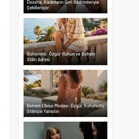
Dossha, Kadınların Geri Bildirimleriyle
Şekilleniyor
e
u
,
Bohemino: Özgür Ruhun ve Bohem
Stilin Adresi
a
Bohem Elbise Modası: Özgür Ruhunuzu
e
Stilinize Yansıtın
i
e