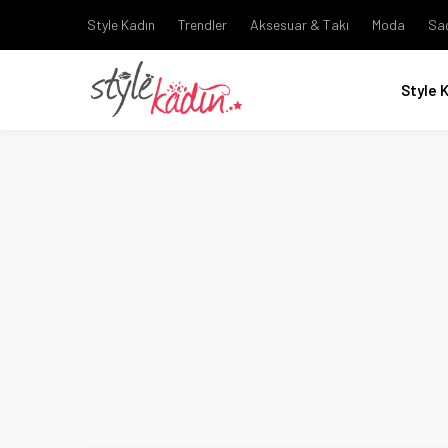
Style Kadın
Trendler
Aksesuar & Takı
Moda
Sa
Style 