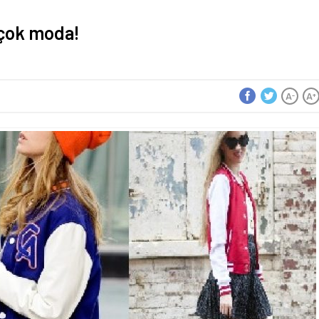
 çok moda!
A
A
-
+