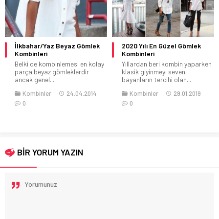
2020 Yılı En Güzel Gömlek
2020 Günlük Bayan Tesettür
Kombinleri
Kombinleri
Yıllardan beri kombin yaparken
Kombin yapmam her zaman
klasik giyinmeyi seven
önemlidir. Tesettür kombinleri
bayanların tercihi olan...
de daha ayrı...
Kombinler
29.01.2019
Kombinler
Tesettür
0
15.12.2016
0
BİR YORUM YAZIN