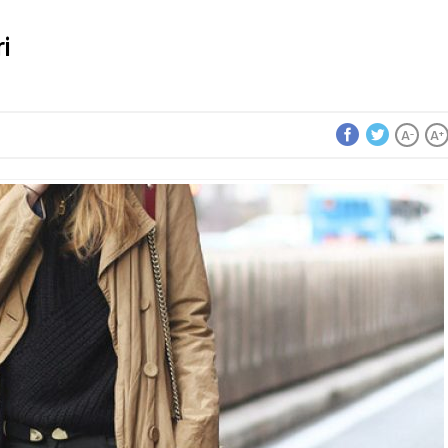
i
A
A
-
+