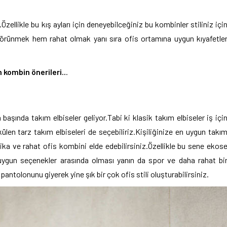
Özellikle bu kış ayları için deneyebilceğiniz bu kombinler stiliniz içi
k görünmek hem rahat olmak yanı sıra ofis ortamına uygun kıyafetle
 kombin önerileri..
.
n başında takım elbiseler geliyor.Tabi ki klasik takım elbiseler iş içi
en tarz takım elbiseleri de seçebiliriz.Kişiliğinize en uygun takı
arika ve rahat ofis kombini elde edebilirsiniz.Özellikle bu sene ekos
 uygun seçenekler arasında olması yanın da spor ve daha rahat bi
tolonunu giyerek yine şık bir çok ofis stili oluşturabilirsiniz.