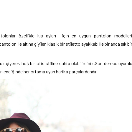
lonlar özellikle kış ayları için en uygun pantolon modeller
olon ile altına giyilen klasik bir stiletto ayakkabı ile bir anda şık bi
 giyerek hoş bir ofis stiline sahip olabilirsiniz.Son derece uyuml
inlendiğinde her ortama uyan harika parçalardandır.