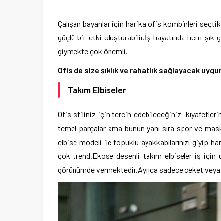
Çalışan bayanlar için harika ofis kombinleri seçtik.
güçlü bir etki oluşturabilir.İş hayatında hem şı
giymekte çok önemli.
Ofis de size şıklık ve rahatlık sağlayacak uygun
Takım Elbiseler
Ofis stiliniz için tercih edebileceğiniz kıyafetleri
temel parçalar ama bunun yanı sıra spor ve maskül
elbise modeli ile topuklu ayakkabılarınızı giyip h
çok trend.Ekose desenli takım elbiseler iş için
görünümde vermektedir.Ayrıca sadece ceket veya pan