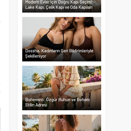
Modern Evler İçin Doğru Kapı Seçimi:
Lake Kapı, Çelik Kapı ve Oda Kapıları
n
r
Dossha, Kadınların Geri Bildirimleriyle
Şekilleniyor
n
m
e
r
Bohemino: Özgür Ruhun ve Bohem
Stilin Adresi