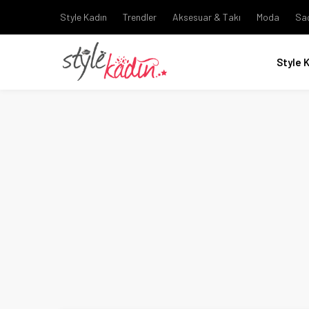
Style Kadın
Trendler
Aksesuar & Takı
Moda
Sa
Style 