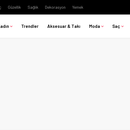
ç
Güzellik
Sağlık
Dekorasyon
Yemek
Kadın
Trendler
Aksesuar & Takı
Moda
Saç