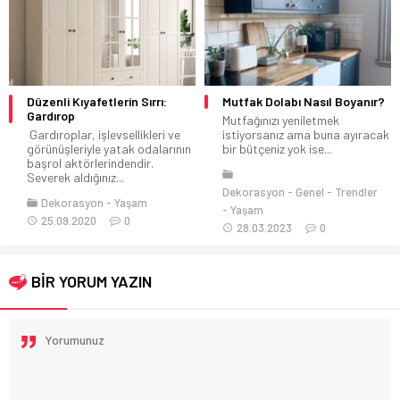
Düzenli Kıyafetlerin Sırrı:
Mutfak Dolabı Nasıl Boyanır?
Gardırop
Mutfağınızı yeniletmek
Gardıroplar, işlevsellikleri ve
istiyorsanız ama buna ayıracak
görünüşleriyle yatak odalarının
bir bütçeniz yok ise...
başrol aktörlerindendir.
Severek aldığınız...
Dekorasyon
Genel
Trendler
Dekorasyon
Yaşam
Yaşam
25.09.2020
0
28.03.2023
0
BİR YORUM YAZIN