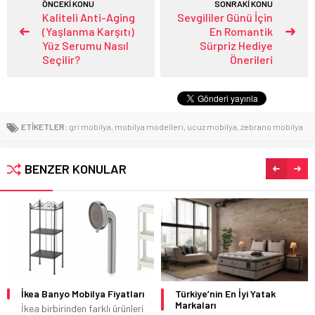
ÖNCEKİ KONU
SONRAKİ KONU
Kaliteli Anti-Aging
Sevgililer Günü İçin
(Yaşlanma Karşıtı)
En Romantik
Yüz Serumu Nasıl
Sürpriz Hediye
Seçilir?
Önerileri
ETİKETLER:
gri mobilya
,
mobilya modelleri
,
ucuz mobilya
,
zebrano mobilya
BENZER KONULAR
lya Fiyatları
Türkiye’nin En İyi Yatak
Bohem Oturma O
Markaları
Dekorasyonu
farklı ürünleri