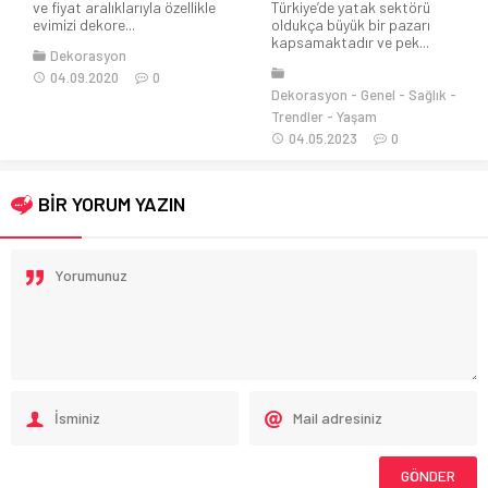
ıyla özellikle
Türkiye’de yatak sektörü
Bohem tarzlar; r
oldukça büyük bir pazarı
düşkün ve konfor
kapsamaktadır ve pek...
dışarı çıkmak...
0
Dekorasyon
Genel
Sağlık
Dekorasyon
Gen
Trendler
Yaşam
31.05.2022
04.05.2023
0
BİR YORUM YAZIN