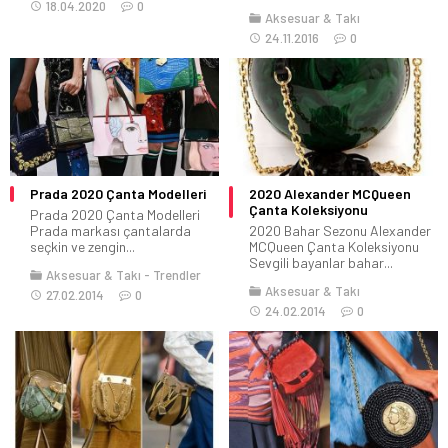
18.04.2020
0
Aksesuar & Takı
24.11.2016
0
Prada 2020 Çanta Modelleri
2020 Alexander MCQueen
Çanta Koleksiyonu
Prada 2020 Çanta Modelleri
Prada markası çantalarda
2020 Bahar Sezonu Alexander
seçkin ve zengin...
MCQueen Çanta Koleksiyonu
Sevgili bayanlar bahar...
Aksesuar & Takı
Trendler
Aksesuar & Takı
27.02.2014
0
24.02.2014
0