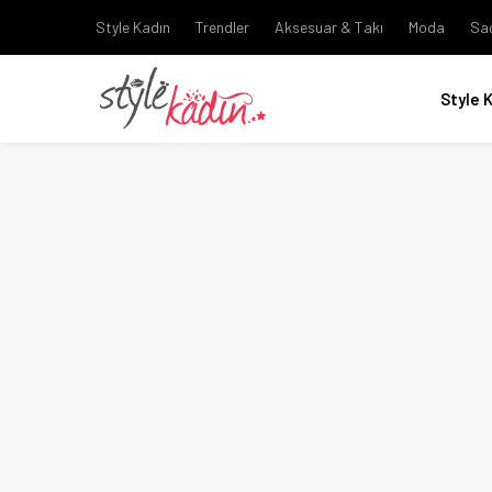
Style Kadın
Trendler
Aksesuar & Takı
Moda
Sa
Style 