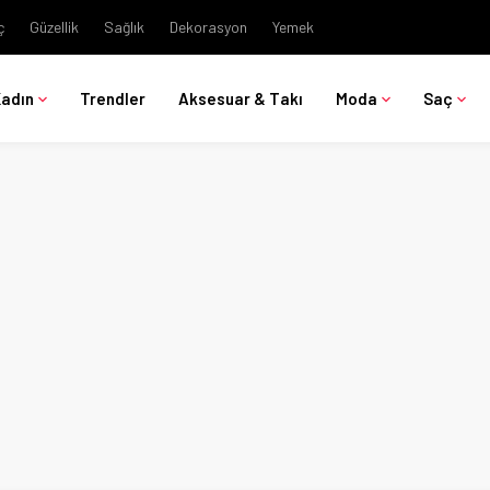
ç
Güzellik
Sağlık
Dekorasyon
Yemek
Kadın
Trendler
Aksesuar & Takı
Moda
Saç