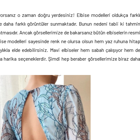
orsanız o zaman doğru yerdesiniz! Elbise modelleri oldukça farkl
e daha farklı görüntüler sunmaktadır. Bunun nedeni tabii ki tahmi
atmasıdır. Ancak görsellerimize de bakarsanız bütün elbiselerin resm
bise modelleri sayesinde renk ne olursa olsun hem yaz ruhuna hita
ıkla elde edebilirsiniz. Mavi elbiseler hem sabah çalışıyor hem d
 harika seçeneklerdir. Şimdi hep beraber görsellerimize biraz dah