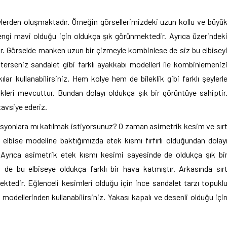
ylerden oluşmaktadır. Örneğin görsellerimizdeki uzun kollu ve büyü
engi mavi olduğu için oldukça şık görünmektedir. Ayrıca üzerindek
ır. Görselde manken uzun bir çizmeyle kombinlese de siz bu elbisey
sterseniz sandalet gibi farklı ayakkabı modelleri ile kombinlemeniz
ılar kullanabilirsiniz. Hem kolye hem de bileklik gibi farklı şeylerl
ikleri mevcuttur. Bundan dolayı oldukça şık bir görüntüye sahiptir
tavsiye ederiz.
zasyonlara mı katılmak istiyorsunuz? O zaman asimetrik kesim ve sır
 elbise modeline baktığımızda etek kısmı fırfırlı olduğundan dolay
. Ayrıca asimetrik etek kısmı kesimi sayesinde de oldukça şık bi
 de bu elbiseye oldukça farklı bir hava katmıştır. Arkasında sır
ktedir. Eğlenceli kesimleri olduğu için ince sandalet tarzı topukl
e modellerinden kullanabilirsiniz. Yakası kapalı ve desenli olduğu içi