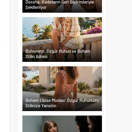
Dossha, Kadınların Geri Bildirimleriyle
Şekilleniyor
ı
n
i
p
e
Bohemino: Özgür Ruhun ve Bohem
a
Stilin Adresi
Bohem Elbise Modası: Özgür Ruhunuzu
Stilinize Yansıtın