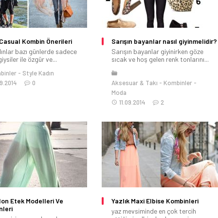
 Casual Kombin Önerileri
Sarışın bayanlar nasıl giyinmelidir?
dınlar bazı günlerde sadece
Sarışın bayanlar giyinirken göze
iysiler ile özgür ve...
sıcak ve hoş gelen renk tonlarını...
binler
Style Kadın
9.2014
0
Aksesuar & Takı
Kombinler
Moda
11.09.2014
2
on Etek Modelleri Ve
Yazlık Maxi Elbise Kombinleri
leri
yaz mevsiminde en çok tercih