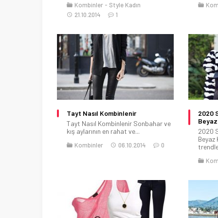
Kombinler
Style Kadın
Kom
21.10.2014
1
Tayt Nasıl Kombinlenir
2020 
Beyaz
Tayt Nasıl Kombinlenir Sonbahar ve
kış aylarının en rahat ve...
2020 
Beyaz
Kombinler
06.10.2014
0
trendle
Kom