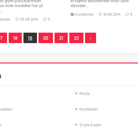
az giyim parçalarından
ettiğimiz elbiselerden maxi uzun
n etek modelleri her yıl
elbiseler...
..
Kombinler
16.08.2014
0
binler
20.08.2014
0
17
18
19
20
21
22
›
ü
Moda
delleri
Kombinler
k
Style Kadın