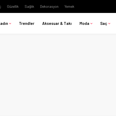
ç
Güzellik
Sağlık
Dekorasyon
Yemek
Kadın
Trendler
Aksesuar & Takı
Moda
Saç