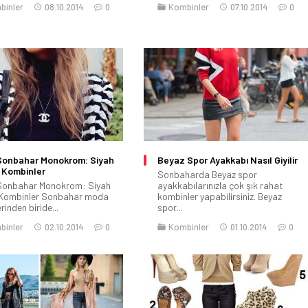
binler
08.10.2014
0
Kombinler
07.10.2014
0
Sonbahar Monokrom: Siyah
Beyaz Spor Ayakkabı Nasıl Giyilir
 Kombinler
Sonbaharda Beyaz spor
Sonbahar Monokrom: Siyah
ayakkabılarınızla çok şık rahat
 Kombinler Sonbahar moda
kombinler yapabilirsiniz. Beyaz
rinden biride...
spor...
binler
02.10.2014
0
Kombinler
01.10.2014
0