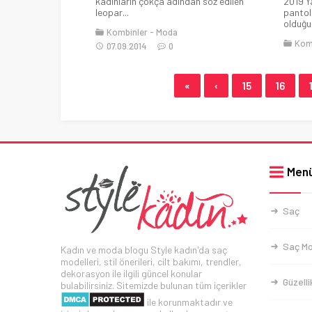
kadınların çokça adından söz edilen
2019 Y
leopar...
pantolo
olduğu.
Kombinler
Moda
Kom
07.09.2014
0
«
‹
15
16
Men
Saç
Saç Mo
Kadın ve moda blogu Style kadın'da saç
modelleri, stil önerileri, cilt bakımı, trendler,
dekorasyon ile ilgili güncel konular
Güzelli
bulabilirsiniz. Sitemizde bulunan tüm içerikler
ile korunmaktadır ve