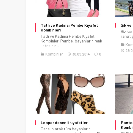
Tatlı ve Kadınsı Pembe Kıyafet
Şık ve
Kombinleri
Biz ka
Tatlı ve Kadınsı Pembe Kıyafet
rahat g
Kombinleri Pembe, bayanların renk
Kom
listesinin...
29.0
Kombinler
30.09.2014
0
Leopar desenli kıyafetler
Pantol
Kombin
Genel olarak tüm bayanların