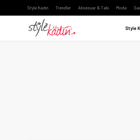
Style Kadın
Trendler
Aksesuar & Takı
Moda
Sa
Style 