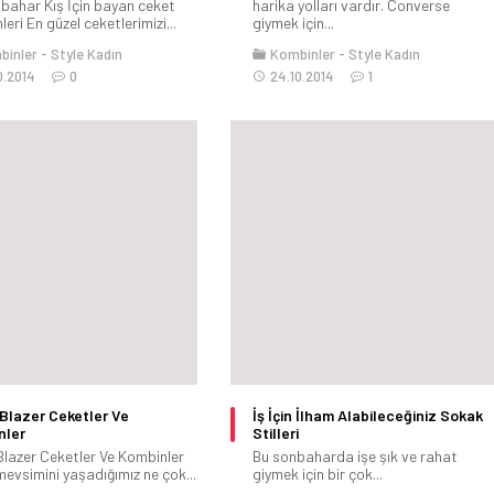
bahar Kış İçin bayan ceket
harika yolları vardır. Converse
eri En güzel ceketlerimizi...
giymek için...
binler
Style Kadın
Kombinler
Style Kadın
0.2014
0
24.10.2014
1
Blazer Ceketler Ve
İş İçin İlham Alabileceğiniz Sokak
nler
Stilleri
Blazer Ceketler Ve Kombinler
Bu sonbaharda işe şık ve rahat
mevsimini yaşadığımız ne çok...
giymek için bir çok...