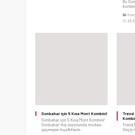
Bu Son
kombinl
Kom
28.1
Sonbahar için 5 Kısa Mont Kombini!
Trend 
Kombi
Sonbahar için 5 Kısa Mont Kombini!
Sonbahar-Kış sezonunda modası
Trend 
geçmeyen kıyafetlerin...
Geçiş 