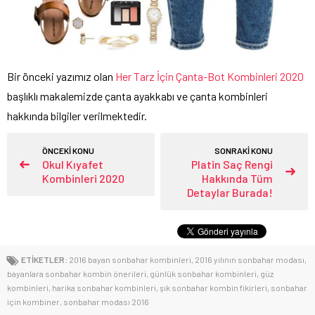
Bir önceki yazımız olan
Her Tarz İçin Çanta-Bot Kombinleri 2020
başlıklı makalemizde çanta ayakkabı ve çanta kombinleri
hakkında bilgiler verilmektedir.
ÖNCEKİ KONU
SONRAKİ KONU
Okul Kıyafet
Platin Saç Rengi
Kombinleri 2020
Hakkında Tüm
Detaylar Burada!
ETİKETLER:
2016 bayan sonbahar kombinleri
,
2016 yılının sonbahar modası
,
bayanlara sonbahar kombin önerileri
,
günlük sonbahar kombinleri
,
güz
kombinleri
,
harika sonbahar kombinleri
,
şık sonbahar kombin fikirleri
,
sonbahar
için kombiner
,
sonbahar modası 2016