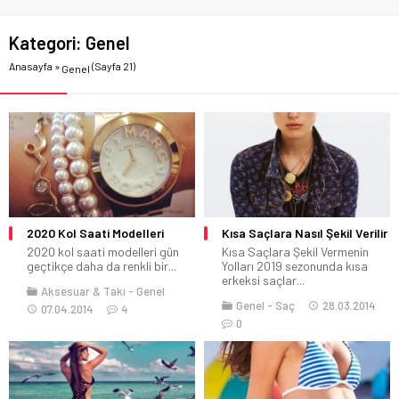
Kategori:
Genel
Anasayfa
»
(Sayfa 21)
Genel
2020 Kol Saati Modelleri
Kısa Saçlara Nasıl Şekil Verilir
2020 kol saati modelleri gün
Kısa Saçlara Şekil Vermenin
geçtikçe daha da renkli bir...
Yolları 2019 sezonunda kısa
erkeksi saçlar...
Aksesuar & Takı
Genel
Genel
Saç
28.03.2014
07.04.2014
4
0