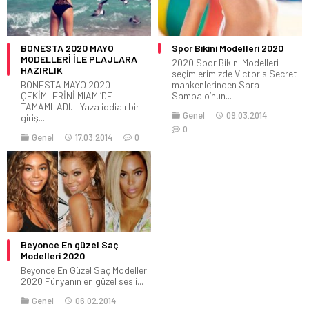
BONESTA 2020 MAYO
Spor Bikini Modelleri 2020
MODELLERİ İLE PLAJLARA
2020 Spor Bikini Modelleri
HAZIRLIK
seçimlerimizde Victoris Secret
BONESTA MAYO 2020
mankenlerinden Sara
ÇEKİMLERİNİ MIAMI’DE
Sampaio’nun...
TAMAMLADI… Yaza iddialı bir
Genel
09.03.2014
giriş...
0
Genel
17.03.2014
0
Beyonce En güzel Saç
Modelleri 2020
Beyonce En Güzel Saç Modelleri
2020 Fünyanın en güzel sesli...
Genel
06.02.2014