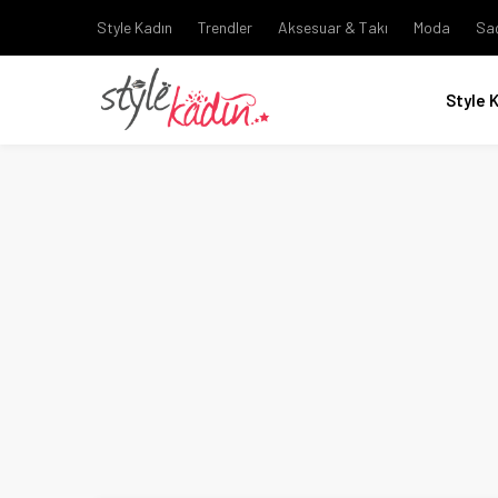
Style Kadın
Trendler
Aksesuar & Takı
Moda
Sa
Style 