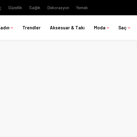
ç
Güzellik
Sağlık
Dekorasyon
Yemek
Kadın
Trendler
Aksesuar & Takı
Moda
Saç