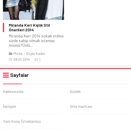
Miranda Kerr Kışlık Stil
Önerileri 2014
Miranda Kerr 2014 sokak stiline
sizde sahip olmak istemez
misiniz?Ünlü...
Moda
Style Kadın
08.01.2014
1
Sayfalar
Hakkımızda
Gizlilik
İletişim
Site Haritası
Yeni Konu İstekleriniz