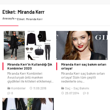
Etiket:
Miranda Kerr
Anasayfa
»
Etiket: Miranda Kerr
Miranda Kerr’in Kullandığı Şık
Miranda Kerr saç bakım sırları
Kombinler 2020
ortaya!
Miranda Kerr Kombinleri
Miranda Kerr saç bakım sırları
Avusturyalı ünlü manken
ortaya! Sizin tüm çeşitli
giydikleri ile kitleleri etkilemeyi...
nedenlerle onu...
Kombinler
11.09.2016
Saç
Saç Bakımı
0
25.07.2014
0