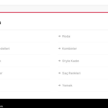
ü
Moda
delleri
Kombinler
k
Style Kadın
er
Saç Renkleri
Yemek
com