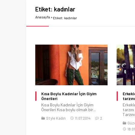
Etiket:
kadınlar
Anasayfa
»
Etiket: kadınlar
Kısa Boylu Kadınlar İçin Giyim
Erkekl
Önerileri
tarzın
Kısa Boylu Kadınlar İçin Giyim
Erkekl
Önerileri Kısa boylu olmak bir...
tarzını
Tarzını.
Style Kadın
11.07.2014
2
Güze
18.0