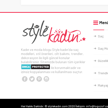
Men
Saç
Saç Mo
Kadın ve moda blogu Style kadın'da saç
modelleri, stil önerileri, cilt bakımı, trendler,
dekorasyon ile ilgili güncel konular
Güzelli
bulabilirsiniz. Sitemizde bulunan tüm içerikler
ile korunmaktadır ve
izinsiz kopyalanması ve kullanılması suçtur.
Trendl
Makyaj
Her Hakkı Saklıdır. © stylekadin.com 2020 İletişim: info@logozof.