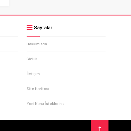
Sayfalar
Hakkımızda
Gizlilik
İletişim
Site Haritası
Yeni Konu İstekleriniz