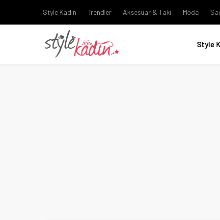
Style Kadın
Trendler
Aksesuar & Takı
Moda
Sa
Style 