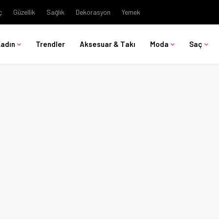
ç
Güzellik
Sağlık
Dekorasyon
Yemek
Kadın
Trendler
Aksesuar & Takı
Moda
Saç