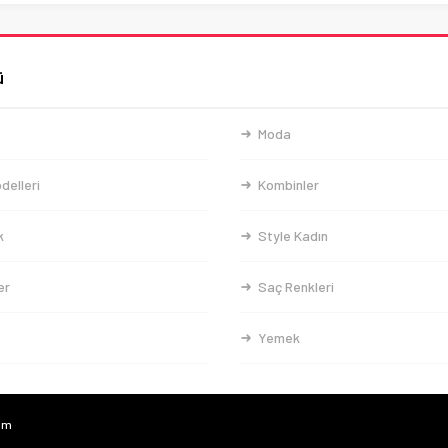
ü
Moda
delleri
Kombinler
k
Style Kadın
er
Saç Renkleri
Yemek
com