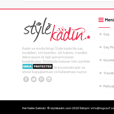
Men
Saç
Saç Mo
Kadın ve moda blogu Style kadın'da saç
modelleri, stil önerileri, cilt bakımı, trendler,
dekorasyon ile ilgili güncel konular
Güzelli
bulabilirsiniz. Sitemizde bulunan tüm içerikler
ile korunmaktadır ve
izinsiz kopyalanması ve kullanılması suçtur.
Trendl
Makyaj
Her Hakkı Saklıdır. © stylekadin.com 2020 İletişim: info@logozof.