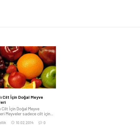
lı Cilt İçin Doğal Meyve
eri
ı Cilt İçin Doğal Meyve
ri Meyveler sadece cilt için...
llik
10.02.2014
0