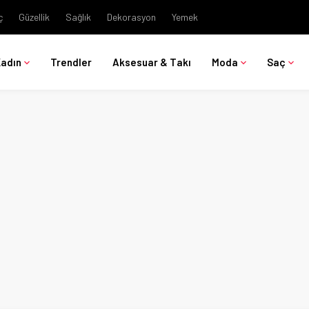
ç
Güzellik
Sağlık
Dekorasyon
Yemek
Kadın
Trendler
Aksesuar & Takı
Moda
Saç