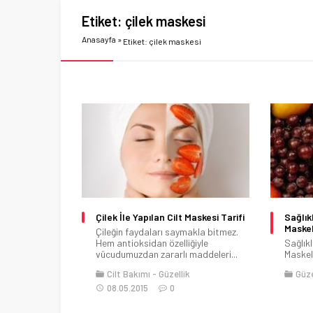
Etiket:
çilek maskesi
Anasayfa
»
Etiket: çilek maskesi
Çilek İle Yapılan Cilt Maskesi Tarifi
Sağlık
Maskel
Çileğin faydaları saymakla bitmez.
Hem antioksidan özelliğiyle
Sağlıkl
vücudumuzdan zararlı maddeleri...
Maskele
Cilt Bakımı
Güzellik
Güze
08.05.2015
0