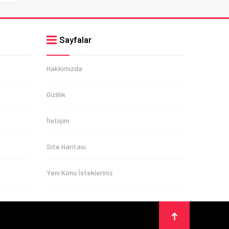
Sayfalar
Hakkımızda
Gizlilik
İletişim
Site Haritası
Yeni Konu İstekleriniz