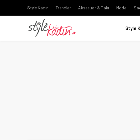
Style Kadın
Trendler
Aksesuar & Takı
Moda
Sa
Style 