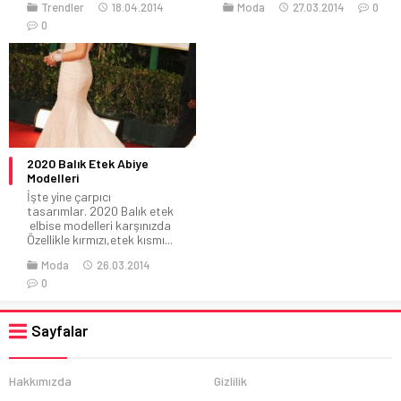
Trendler
18.04.2014
Moda
27.03.2014
0
0
2020 Balık Etek Abiye
Modelleri
İşte yine çarpıcı
tasarımlar. 2020 Balık etek
elbise modelleri karşınızda
Özellikle kırmızı,etek kısmı...
Moda
26.03.2014
0
Sayfalar
Hakkımızda
Gizlilik