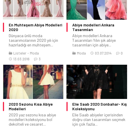
En Muhteşem Abiye Modelleri
Abiye modelleri Ankara
2020
Tasarımları
Dünyaca ünlü moda
Abiye modelleri Ankara
tasarımcılarının 2020 yılı için
Tasarımları Yılın şık abiye
hazırladığı en muhteşem...
tasarımları için abiye...
Listeler
Moda
Moda
03.07.2014
0
13.03.2016
3
2020 Sezonu Kısa Abiye
Elie Saab 2020 Sonbahar- Kış
Modelleri
Koleksiyonu
2020 yaz sezonu kısa abiye
Elie Saab abiyeler içerisinden
modelleri koleksiyonu bol
doğru olan tasarımları seçmek
dekolteli ve cesaret...
için çok fazla...