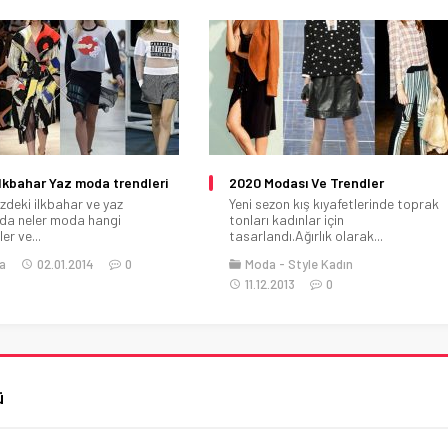
lkbahar Yaz moda trendleri
2020 Modası Ve Trendler
deki ilkbahar ve yaz
Yeni sezon kış kıyafetlerinde toprak
nda neler moda hangi
tonları kadınlar için
er ve...
tasarlandı.Ağırlık olarak...
a
02.01.2014
0
Moda
Style Kadın
11.12.2013
0
ü