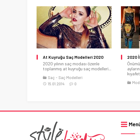
At Kuyruğu Saç Modelleri 2020
2020 İ
2020 yılının saç modası özenle
Önümüz
toplanmış at kuyruğu saç modelleri...
ayları
kıyafetl
Saç
Saç Modelleri
Mod
15.01.2014
0
Men