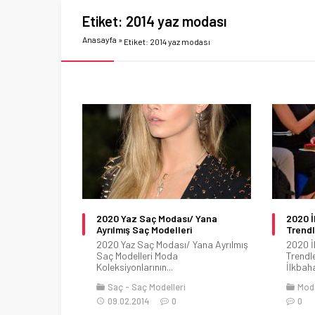
Etiket:
2014 yaz modası
Anasayfa
»
Etiket: 2014 yaz modası
2020 Yaz Saç Modası/ Yana
2020 İ
Ayrılmış Saç Modelleri
Trendl
2020 Yaz Saç Modası/ Yana Ayrılmış
2020 İ
Saç Modelleri Moda
Trendl
Koleksiyonlarının...
İlkbaha
Saç
Saç Modelleri
Mod
09.02.2014
0
0