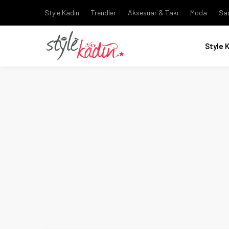
Style Kadın
Trendler
Aksesuar & Takı
Moda
Sa
Style 