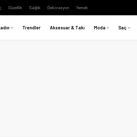
ç
Güzellik
Sağlık
Dekorasyon
Yemek
Kadın
Trendler
Aksesuar & Takı
Moda
Saç