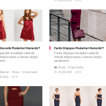
Gecelik Modelleri Nelerdir?
Farklı Döpiyes Modelleri Nelerdir?
gecelik modelleri nelerdir
Farklı döpiyes modelleri nelerdir
ediyorsanız o zaman doğru
merak ediyorsanız o zaman doğru
iz!...
yerdesiniz!...
Moda
Style Kadın
lişkiler
Moda
Style Kadın
23.09.2021
0
9.2021
0