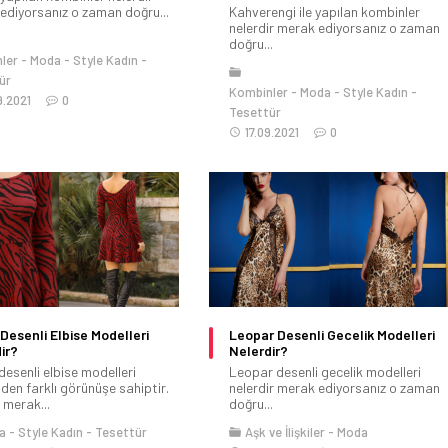
ediyorsanız o zaman doğru...
Kahverengi ile yapılan kombinler
nelerdir merak ediyorsanız o zaman
doğru...
ler
Moda
Style Kadın
ür
Kombinler
Moda
Style Kadın
9.2021
0
Tesettür
17.09.2021
0
Desenli Elbise Modelleri
Leopar Desenli Gecelik Modelleri
ir?
Nelerdir?
desenli elbise modelleri
Leopar desenli gecelik modelleri
nden farklı görünüşe sahiptir.
nelerdir merak ediyorsanız o zaman
 merak...
doğru...
a
Style Kadın
Tesettür
Aşk ve İlişkiler
Moda