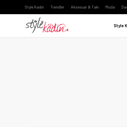
Style Kadın
Trendler
Aksesuar & Takı
Moda
Sa
Style 