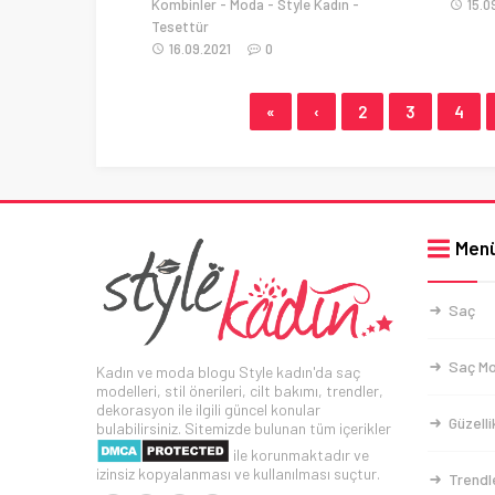
Kombinler
Moda
Style Kadın
15.0
Tesettür
16.09.2021
0
«
‹
2
3
4
Men
Saç
Saç Mo
Kadın ve moda blogu Style kadın'da saç
modelleri, stil önerileri, cilt bakımı, trendler,
dekorasyon ile ilgili güncel konular
Güzelli
bulabilirsiniz. Sitemizde bulunan tüm içerikler
ile korunmaktadır ve
izinsiz kopyalanması ve kullanılması suçtur.
Trendl