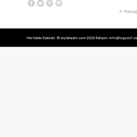
Makyaj
Her Hakkı Saklıdır. © stylekadin.com 2020 İletişim: info@logozof.