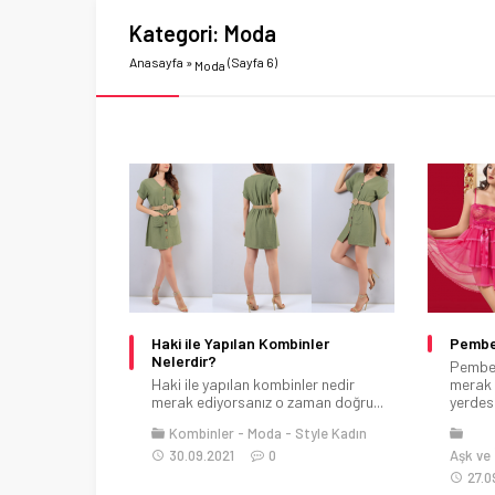
Kategori:
Moda
Anasayfa
»
(Sayfa 6)
Moda
Haki ile Yapılan Kombinler
Pembe 
Nelerdir?
Pembe 
Haki ile yapılan kombinler nedir
merak 
merak ediyorsanız o zaman doğru...
yerdesin
Kombinler
Moda
Style Kadın
30.09.2021
0
Aşk ve İ
27.0