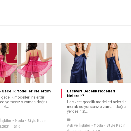
Gecelik Modelleri Nelerdir?
Lacivert Gecelik Modelleri
Nelerdir?
gecelik modelleri nelerdir
ediyorsanız o zaman doğru
Lacivert gecelik modelleri nelerdir
iz!...
merak ediyorsanız o zaman doğru
yerdesiniz!...
lişkiler
Moda
Style Kadın
Aşk ve İlişkiler
Moda
Style Kadın
9.2021
0
26.09.2021
0