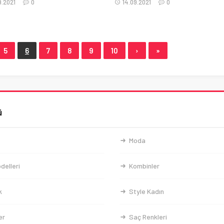
9.2021
0
14.09.2021
0
5
6
7
8
9
10
›
»
ü
Moda
delleri
Kombinler
k
Style Kadın
er
Saç Renkleri