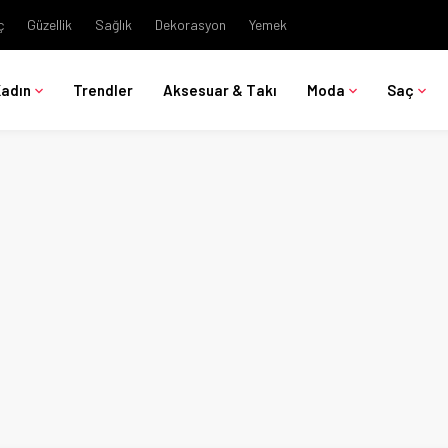
ç
Güzellik
Sağlık
Dekorasyon
Yemek
Kadın
Trendler
Aksesuar & Takı
Moda
Saç