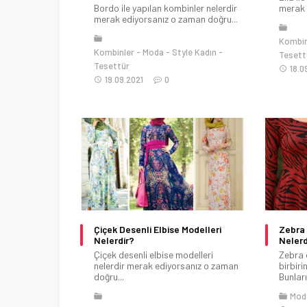
Bordo ile yapılan kombinler nelerdir
merak 
merak ediyorsanız o zaman doğru...
Kombin
Kombinler
Moda
Style Kadın
Tesett
Tesettür
18.0
19.09.2021
0
Çiçek Desenli Elbise Modelleri
Zebra 
Nelerdir?
Nelerd
Çiçek desenli elbise modelleri
Zebra 
nelerdir merak ediyorsanız o zaman
birbiri
doğru...
Bunları
Mod