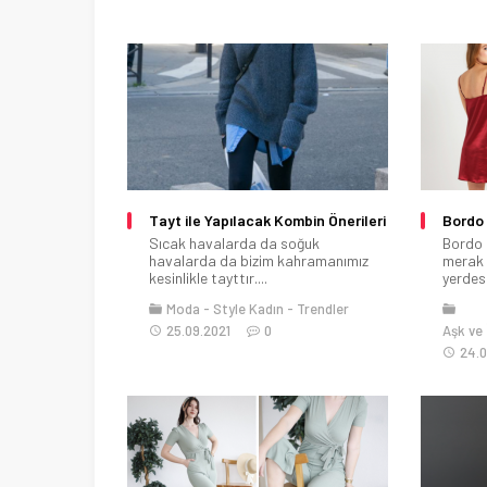
Tayt ile Yapılacak Kombin Önerileri
Bordo 
Sıcak havalarda da soğuk
Bordo 
havalarda da bizim kahramanımız
merak 
kesinlikle tayttır....
yerdesin
Moda
Style Kadın
Trendler
25.09.2021
0
Aşk ve İ
24.0