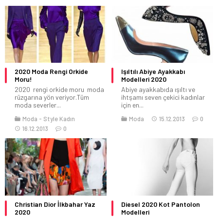
2020 Moda Rengi Orkide
Işıltılı Abiye Ayakkabı
Moru!
Modelleri 2020
2020 rengi orkide moru moda
Abiye ayakkabıda ışıltı ve
rüzgarına yön veriyor.Tüm
ihtşamı seven çekici kadınlar
moda severler...
için en...
Moda
Style Kadın
Moda
15.12.2013
0
16.12.2013
0
Christian Dior İlkbahar Yaz
Diesel 2020 Kot Pantolon
2020
Modelleri