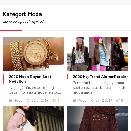
Kategori:
Moda
Anasayfa
»
(Sayfa 35)
Moda
2020 Moda Bayan Saat
2020 Kış Trend Alarmı:Bereler
Modelleri
Bere kombinleri – Kış aylarının
Taşlı, gümüş ve dore rengi
sevilen parçası bereler, sokak
bayan kol saati modelleri bu...
modasından...
Moda
02.01.2014
0
Moda
30.12.2013
0