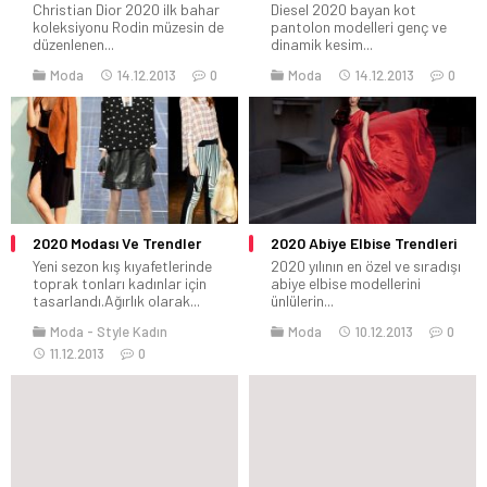
Christian Dior 2020 ilk bahar
Diesel 2020 bayan kot
koleksiyonu Rodin müzesin de
pantolon modelleri genç ve
düzenlenen...
dinamik kesim...
Moda
14.12.2013
0
Moda
14.12.2013
0
2020 Modası Ve Trendler
2020 Abiye Elbise Trendleri
Yeni sezon kış kıyafetlerinde
2020 yılının en özel ve sıradışı
toprak tonları kadınlar için
abiye elbise modellerini
tasarlandı.Ağırlık olarak...
ünlülerin...
Moda
Style Kadın
Moda
10.12.2013
0
11.12.2013
0