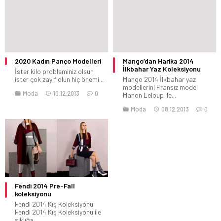
2020 Kadın Panço Modelleri
Mango’dan Harika 2014
İlkbahar Yaz Koleksiyonu
İster kilo probleminiz olsun
ister çok zayıf olun hiç önemi...
Mango 2014 İlkbahar yaz
modellerini Fransız model
Moda
10.12.2013
0
Manon Leloup ile...
Moda
08.12.2013
0
Fendi 2014 Pre-Fall
koleksiyonu
Fendi 2014 Kış Koleksiyonu
Fendi 2014 Kış Koleksiyonu ile
şıklığa...