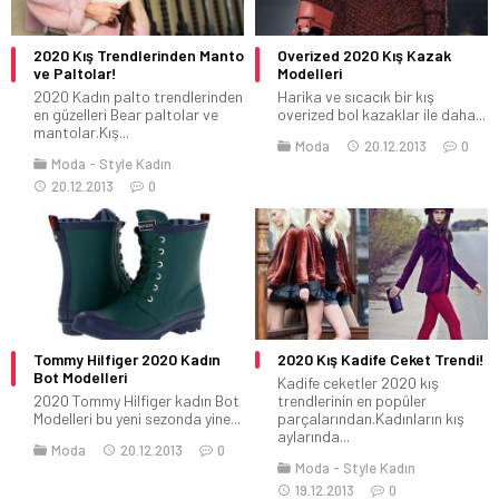
2020 Kış Trendlerinden Manto
Overized 2020 Kış Kazak
ve Paltolar!
Modelleri
2020 Kadın palto trendlerinden
Harika ve sıcacık bir kış
en güzelleri Bear paltolar ve
overized bol kazaklar ile daha...
mantolar.Kış...
Moda
20.12.2013
0
Moda
Style Kadın
20.12.2013
0
Tommy Hilfiger 2020 Kadın
2020 Kış Kadife Ceket Trendi!
Bot Modelleri
Kadife ceketler 2020 kış
2020 Tommy Hilfiger kadın Bot
trendlerinin en popüler
Modelleri bu yeni sezonda yine...
parçalarından.Kadınların kış
aylarında...
Moda
20.12.2013
0
Moda
Style Kadın
19.12.2013
0