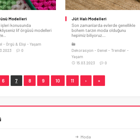
güsü Modelleri
Jüt Halı Modelleri
 işleri konusunda
Son zamanlarda evlerde genellikle
liyseniz lif örgüsü modelleri
bohem tarzın moda olduğunu
e...
hepimiz biliyoruz....
el
Örgü & Elişi
Yaşam
3.2023
0
Dekorasyon
Genel
Trendler
Yaşam
15.03.2023
0
6
7
8
9
10
11
›
»
ü
Moda