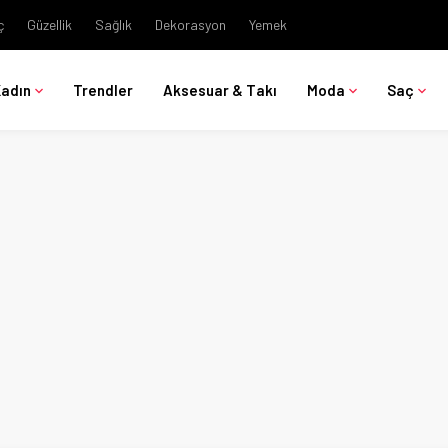
ç
Güzellik
Sağlık
Dekorasyon
Yemek
Kadın
Trendler
Aksesuar & Takı
Moda
Saç