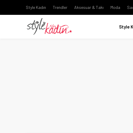
Style Kadın
Trendler
Aksesuar & Takı
Moda
Sa
Style 