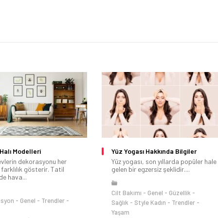
 Halı Modelleri
Yüz Yogası Hakkında Bilgiler
 evlerin dekorasyonu her
Yüz yogası, son yıllarda popüler hale
arklılık gösterir. Tatil
gelen bir egzersiz şeklidir....
de hava...
Cilt Bakımı
Genel
Güzellik
asyon
Genel
Trendler
Sağlık
Style Kadın
Trendler
Yaşam