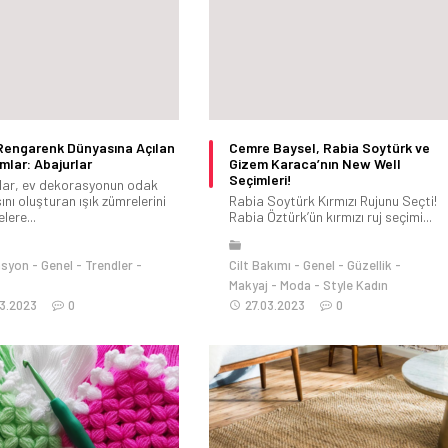
 Rengarenk Dünyasına Açılan
Cemre Baysel, Rabia Soytürk ve
mlar: Abajurlar
Gizem Karaca’nın New Well
Seçimleri!
lar, ev dekorasyonun odak
nı oluşturan ışık zümrelerini
Rabia Soytürk Kırmızı Rujunu Seçti!
elere...
Rabia Öztürk’ün kırmızı ruj seçimi...
asyon
Genel
Trendler
Cilt Bakımı
Genel
Güzellik
Makyaj
Moda
Style Kadın
3.2023
0
27.03.2023
0