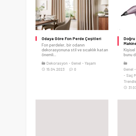
Odaya Göre Fon Perde Çeşitleri
Doğru 
Makine
Fon perdeler, bir odanın
dekorasyonuna stil ve sıcaklık katan
Kişise
önemli...
bunu dü
Dekorasyon
Genel
Yaşam
15.04.2023
0
Genel
Saç M
Trendl
31.0