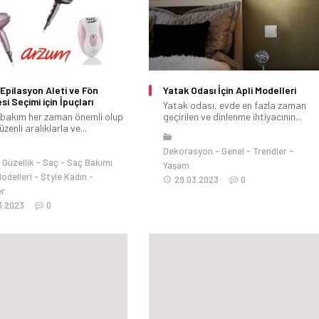
Epilasyon Aleti ve Fön
Yatak Odası İçin Apli Modelleri
si Seçimi için İpuçları
Yatak odası, evde en fazla zaman
l bakım her zaman önemli olup
geçirilen ve dinlenme ihtiyacının...
zenli aralıklarla ve...
Dekorasyon
Genel
Trendler
Güzellik
Saç
Saç Bakımı
Yaşam
odelleri
Style Kadın
29.03.2023
0
er
3.2023
0