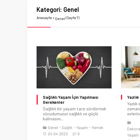
Kategori:
Genel
Anasayfa
»
(Sayfa 7)
Genel
Sağlıklı Yaşam İçin Yapılması
Yazlık
Gerekenler
Yazlık
Sağlıklı bir yaşam tarzı sürdürmek
zaman f
vücudumuzun sağlıklı ve güçlü
evlerin
kalmasını...
Genel
Sağlık
Yaşam
Yemek
Dekor
24.04.2023
0
Yaşam