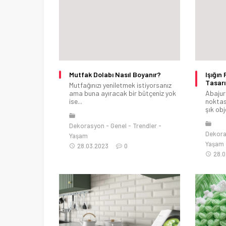
Mutfak Dolabı Nasıl Boyanır?
Işığın
Tasarı
Mutfağınızı yeniletmek istiyorsanız
ama buna ayıracak bir bütçeniz yok
Abajur
ise...
noktası
şık obj
Dekorasyon
Genel
Trendler
Dekor
Yaşam
Yaşam
28.03.2023
0
28.0