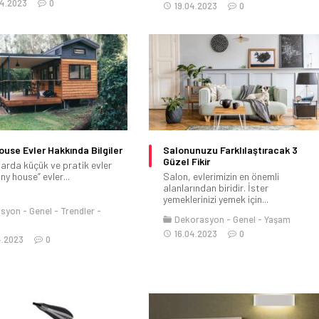
04.2023
0
19.04.2023
0
ouse Evler Hakkında Bilgiler
Salonunuzu Farklılaştıracak 3
Güzel Fikir
larda küçük ve pratik evler
iny house” evler...
Salon, evlerimizin en önemli
alanlarından biridir. İster
yemeklerinizi yemek için...
asyon
Genel
Trendler
Dekorasyon
Genel
Yaşam
16.04.2023
0
4.2023
0