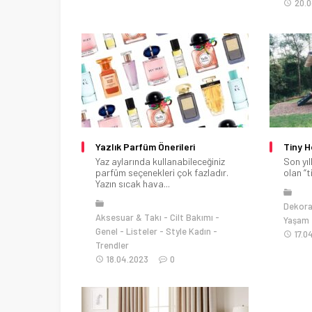
20.
Yazlık Parfüm Önerileri
Tiny H
Yaz aylarında kullanabileceğiniz
Son yıl
parfüm seçenekleri çok fazladır.
olan “t
Yazın sıcak hava...
Dekor
Aksesuar & Takı
Cilt Bakımı
Yaşam
Genel
Listeler
Style Kadın
17.0
Trendler
18.04.2023
0