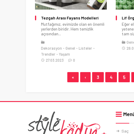
Tezgah Arası Fayans Modelleri
Lif Ör
Mutfağımız, evimizde olan en önemli
Eğer el
yerlerden biridir. Hem temizlik
yetenek
açısından...
tam siz
Gen
Dekorasyon
Genel
Listeler
26.0
Trendler
Yaşam
27.03.2023
0
«
‹
3
4
5
Men
Saç