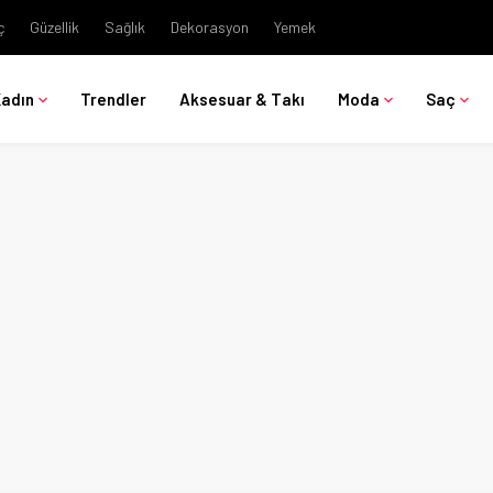
ç
Güzellik
Sağlık
Dekorasyon
Yemek
Kadın
Trendler
Aksesuar & Takı
Moda
Saç