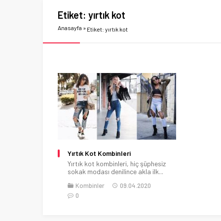
Etiket:
yırtık kot
Anasayfa
»
Etiket: yırtık kot
Yırtık Kot Kombinleri
Yırtık kot kombinleri, hiç şüphesiz
sokak modası denilince akla ilk...
Kombinler
09.04.2020
0