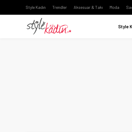
Style Kadın
Trendler
Aksesuar & Takı
Moda
Sa
Style 