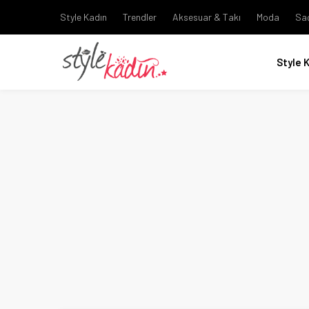
Style Kadın
Trendler
Aksesuar & Takı
Moda
Sa
Style 