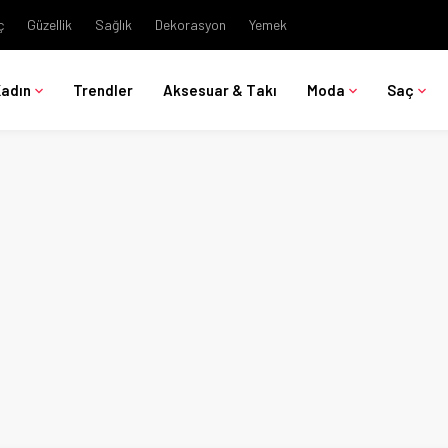
ç
Güzellik
Sağlık
Dekorasyon
Yemek
Kadın
Trendler
Aksesuar & Takı
Moda
Saç