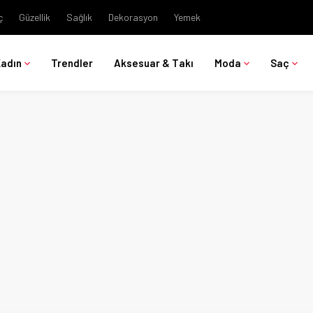
ç
Güzellik
Sağlık
Dekorasyon
Yemek
Kadın
Trendler
Aksesuar & Takı
Moda
Saç