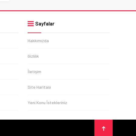
Sayfalar
Hakkımızda
Gizlilik
İletişim
Site Haritası
Yeni Konu İstekleriniz