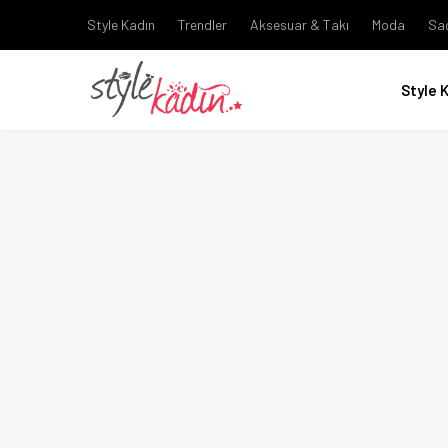
Style Kadın
Trendler
Aksesuar & Takı
Moda
Sa
Style 