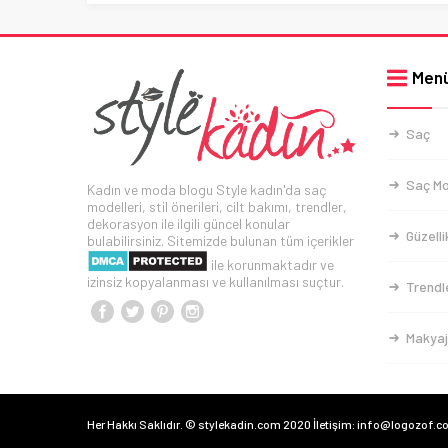
Men
Saç
Saç Mo
Kadın ve moda blogu Style kadın'da saç
modelleri, stil önerileri, cilt bakımı, trendler,
dekorasyon ile ilgili güncel konular
Güzelli
bulabilirsiniz. Sitemizde bulunan tüm içerikler
ile korunmaktadır ve
izinsiz kopyalanması ve kullanılması suçtur.
Trendl
Makyaj
Her Hakkı Saklıdır. © stylekadin.com 2020 İletişim: info@logozof.