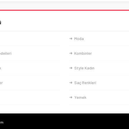
ü
Moda
delleri
Kombinler
k
Style Kadın
er
Saç Renkleri
Yemek
com