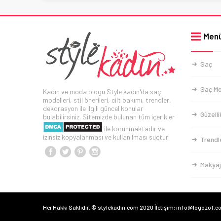
Men
Saç
Saç Mo
Kadın ve moda blogu Style kadın'da saç
modelleri, stil önerileri, cilt bakımı, trendler,
dekorasyon ile ilgili güncel konular
Güzelli
bulabilirsiniz. Sitemizde bulunan tüm içerikler
ile korunmaktadır ve
izinsiz kopyalanması ve kullanılması suçtur.
Trendl
Makyaj
Her Hakkı Saklıdır. © stylekadin.com 2020 İletişim: info@logozof.