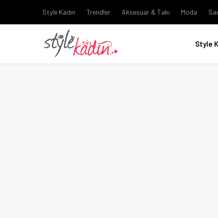
Style Kadın
Trendler
Aksesuar & Takı
Moda
Sa
Style 