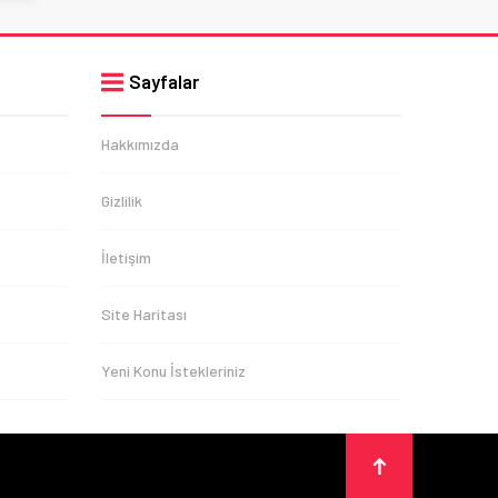
Sayfalar
Hakkımızda
Gizlilik
İletişim
Site Haritası
Yeni Konu İstekleriniz