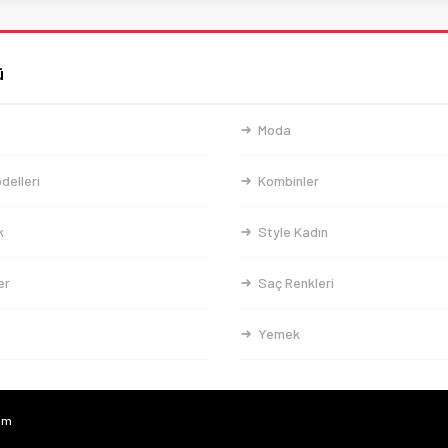
ü
Moda
delleri
Kombinler
k
Style Kadın
er
Saç Renkleri
Yemek
com