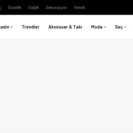
ç
Güzellik
Sağlık
Dekorasyon
Yemek
Kadın
Trendler
Aksesuar & Takı
Moda
Saç