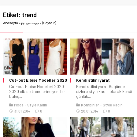
Etiket:
trend
Anasayfa
»
(Sayfa 2)
Etiket: trend
Cut-out Elbise Modelleri 2020
Kendi stilini yarat
Cut-out Elbise Modelleri 2020
Kendi stilini yarat Bugünde
2020 elbise trendlerine yeni bir
sizlere style kadın olarak kendi
bakış...
günlük...
Moda
Style Kadın
Kombinler
Style Kadın
31.01.2014
0
28.01.2014
0