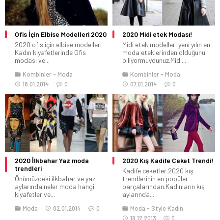
Ofis İçin Elbise Modelleri 2020
2020 Midi etek Modası!
2020 ofis için elbise modelleri
Midi etek modelleri yeni yılın en
Kadın kıyafetlerinde Ofis
moda eteklerinden olduğunu
modası ve...
biliyormuydunuz.Midi...
Kombinler
Moda
Kombinler
Moda
18.01.2014
0
07.01.2014
0
2020 İlkbahar Yaz moda
2020 Kış Kadife Ceket Trendi!
trendleri
Kadife ceketler 2020 kış
Önümüzdeki ilkbahar ve yaz
trendlerinin en popüler
aylarında neler moda hangi
parçalarından.Kadınların kış
kıyafetler ve...
aylarında...
Moda
02.01.2014
0
Moda
Style Kadın
19.12.2013
0