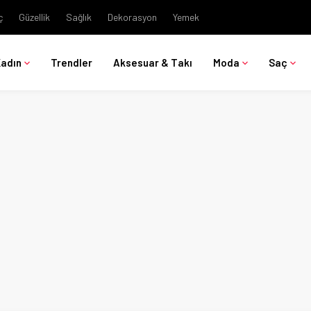
ç
Güzellik
Sağlık
Dekorasyon
Yemek
Kadın
Trendler
Aksesuar & Takı
Moda
Saç