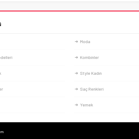
ü
Moda
delleri
Kombinler
k
Style Kadın
er
Saç Renkleri
Yemek
com