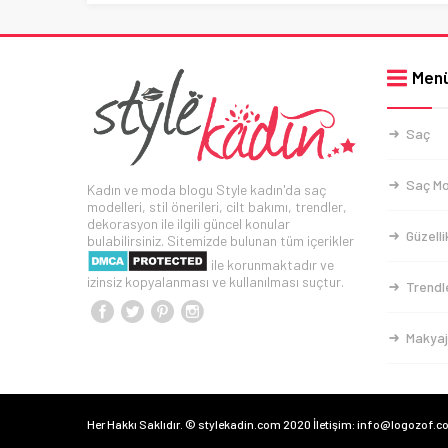
Men
Saç
Saç Mo
Kadın ve moda blogu Style kadın'da saç
modelleri, stil önerileri, cilt bakımı, trendler,
dekorasyon ile ilgili güncel konular
Güzelli
bulabilirsiniz. Sitemizde bulunan tüm içerikler
ile korunmaktadır ve
izinsiz kopyalanması ve kullanılması suçtur.
Trendl
Makyaj
Her Hakkı Saklıdır. © stylekadin.com 2020 İletişim: info@logozof.