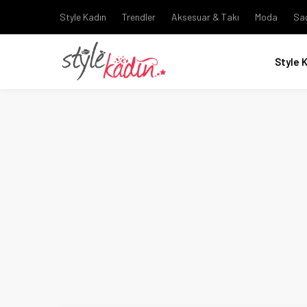
Style Kadın
Trendler
Aksesuar & Takı
Moda
Sa
Style 