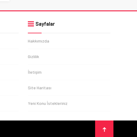
Sayfalar
Hakkımızda
Gizlilik
İletişim
Site Haritası
Yeni Konu İstekleriniz