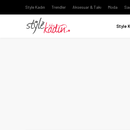
Style Kadın
Trendler
Aksesuar & Takı
Moda
Sa
Style 