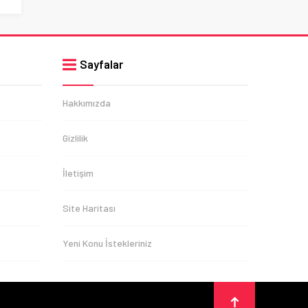
Sayfalar
Hakkımızda
Gizlilik
İletişim
Site Haritası
Yeni Konu İstekleriniz