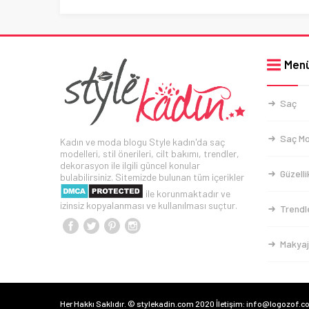
Men
Saç
Saç Mo
Kadın ve moda blogu Style kadın'da saç
modelleri, stil önerileri, cilt bakımı, trendler,
dekorasyon ile ilgili güncel konular
Güzelli
bulabilirsiniz. Sitemizde bulunan tüm içerikler
ile korunmaktadır ve
izinsiz kopyalanması ve kullanılması suçtur.
Trendl
Makyaj
Her Hakkı Saklıdır. © stylekadin.com 2020 İletişim: info@logozof.