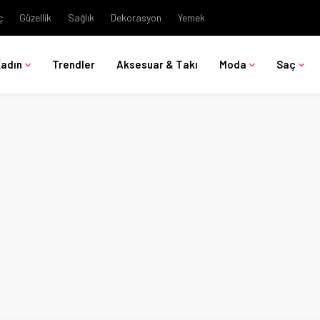
ç
Güzellik
Sağlık
Dekorasyon
Yemek
Kadın
Trendler
Aksesuar & Takı
Moda
Saç