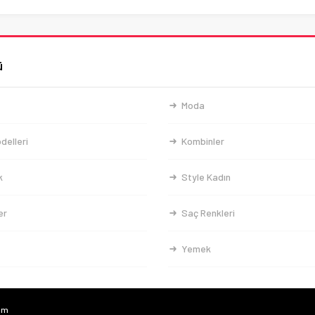
ü
Moda
delleri
Kombinler
k
Style Kadın
er
Saç Renkleri
Yemek
com