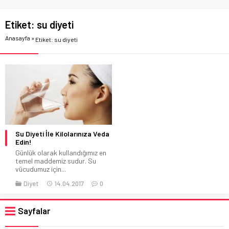
Etiket:
su diyeti
Anasayfa
»
Etiket: su diyeti
Su Diyeti İle Kilolarınıza Veda
Edin!
Günlük olarak kullandığımız en
temel maddemiz sudur. Su
vücudumuz için...
Diyet
14.04.2017
0
Sayfalar