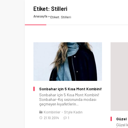
Etiket:
Stilleri
Anasayfa
»
Etiket: Stilleri
Sonbahar için 5 Kısa Mont Kombini!
Sonbahar için 5 Kısa Mont Kombini!
Sonbahar-Kış sezonunda modası
geçmeyen kıyafetlerin...
Kombinler
Style Kadın
21.10.2014
1
Güzel k
Güzel k