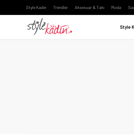
Style Kadın
Trendler
Aksesuar & Takı
Moda
Sa
Style 