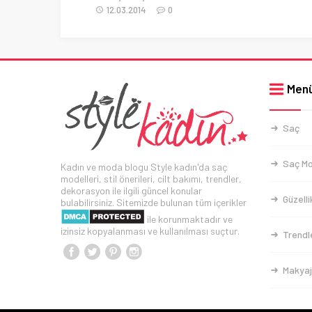
12.03.2014
0
Men
Saç
Saç Mo
Kadın ve moda blogu Style kadın'da saç
modelleri, stil önerileri, cilt bakımı, trendler,
dekorasyon ile ilgili güncel konular
Güzelli
bulabilirsiniz. Sitemizde bulunan tüm içerikler
ile korunmaktadır ve
izinsiz kopyalanması ve kullanılması suçtur.
Trendl
Makyaj