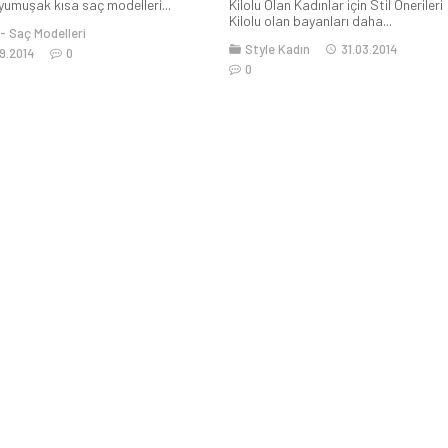
 yumuşak kısa saç modelleri...
Kilolu Olan Kadınlar için Stil Önerileri
Kilolu olan bayanları daha...
Saç Modelleri
Style Kadın
31.03.2014
9.2014
0
0