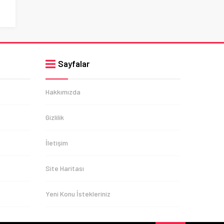
Sayfalar
Hakkımızda
Gizlilik
İletişim
Site Haritası
Yeni Konu İstekleriniz