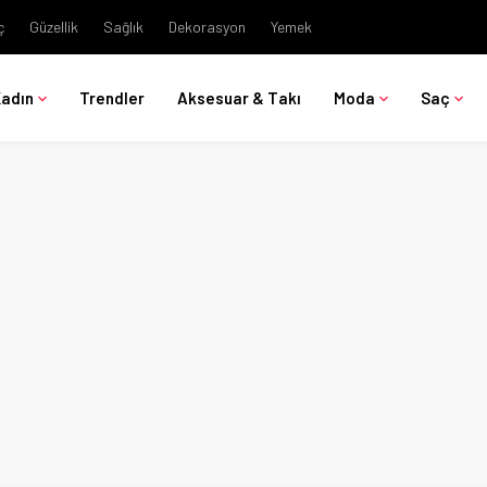
ç
Güzellik
Sağlık
Dekorasyon
Yemek
Kadın
Trendler
Aksesuar & Takı
Moda
Saç