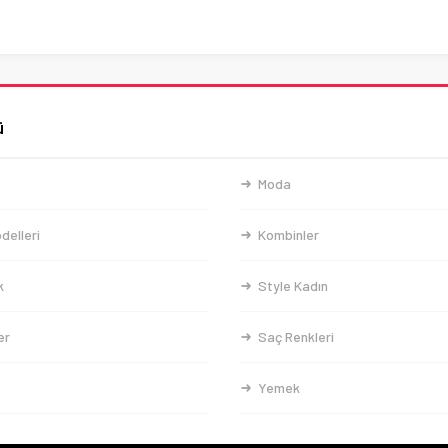
ü
Moda
delleri
Kombinler
k
Style Kadın
er
Saç Renkleri
Yemek