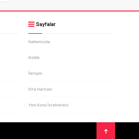
Sayfalar
Hakkımızda
Gizlilik
İletişim
Site Haritası
Yeni Konu İstekleriniz