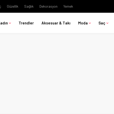
ç
Güzellik
Sağlık
Dekorasyon
Yemek
Kadın
Trendler
Aksesuar & Takı
Moda
Saç