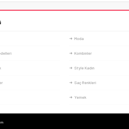
ü
Moda
delleri
Kombinler
k
Style Kadın
er
Saç Renkleri
Yemek
com