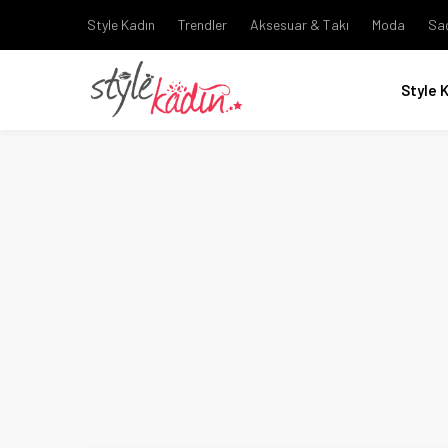
Style Kadın
Trendler
Aksesuar & Takı
Moda
Sa
Style 