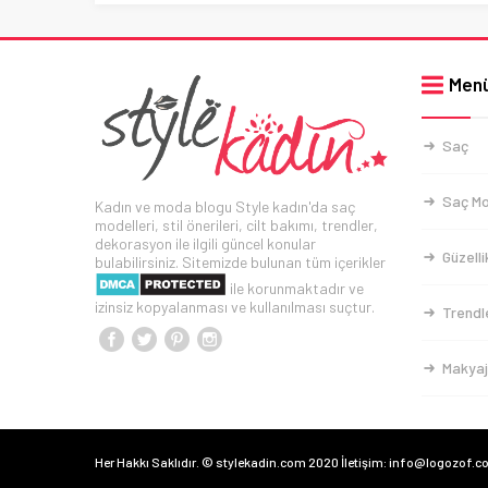
Men
Saç
Saç Mo
Kadın ve moda blogu Style kadın'da saç
modelleri, stil önerileri, cilt bakımı, trendler,
dekorasyon ile ilgili güncel konular
Güzelli
bulabilirsiniz. Sitemizde bulunan tüm içerikler
ile korunmaktadır ve
izinsiz kopyalanması ve kullanılması suçtur.
Trendl
Makyaj
Her Hakkı Saklıdır. © stylekadin.com 2020 İletişim: info@logozof.