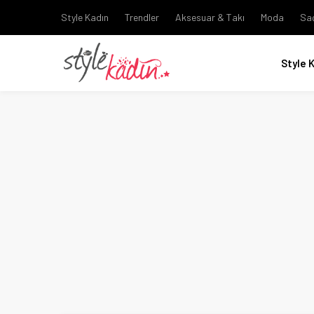
Style Kadın
Trendler
Aksesuar & Takı
Moda
Sa
Style 