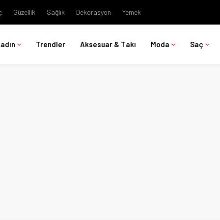
ç
Güzellik
Sağlık
Dekorasyon
Yemek
Kadın
Trendler
Aksesuar & Takı
Moda
Saç