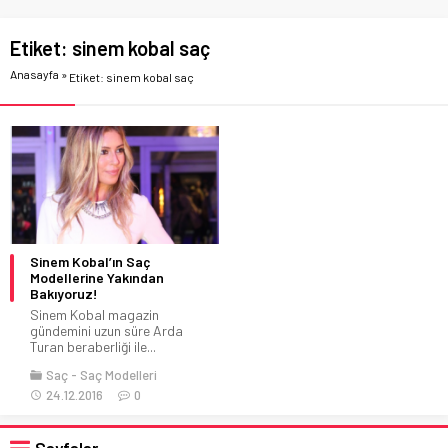
Etiket:
sinem kobal saç
Anasayfa
»
Etiket: sinem kobal saç
Sinem Kobal’ın Saç
Modellerine Yakından
Bakıyoruz!
Sinem Kobal magazin
gündemini uzun süre Arda
Turan beraberliği ile...
Saç
Saç Modelleri
24.12.2016
0
Sayfalar