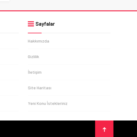
Sayfalar
Hakkımızda
Gizlilik
İletişim
Site Haritası
Yeni Konu İstekleriniz