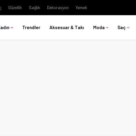
ç
Güzellik
Sağlık
Dekorasyon
Yemek
Kadın
Trendler
Aksesuar & Takı
Moda
Saç