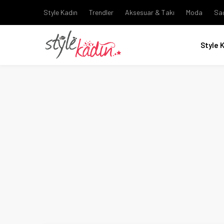
Style Kadın
Trendler
Aksesuar & Takı
Moda
Sa
Style 