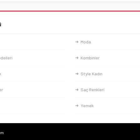
ü
Moda
delleri
Kombinler
k
Style Kadın
er
Saç Renkleri
Yemek
com