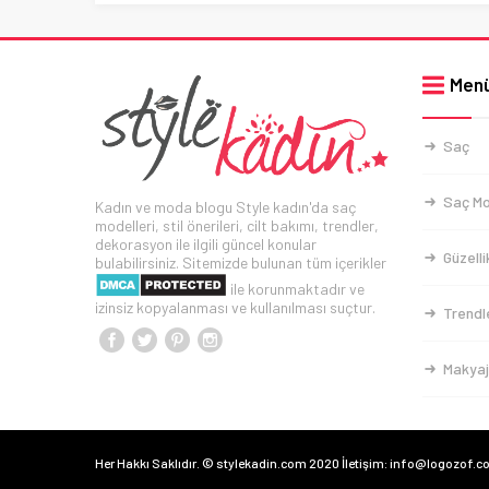
Men
Saç
Saç Mo
Kadın ve moda blogu Style kadın'da saç
modelleri, stil önerileri, cilt bakımı, trendler,
dekorasyon ile ilgili güncel konular
Güzelli
bulabilirsiniz. Sitemizde bulunan tüm içerikler
ile korunmaktadır ve
izinsiz kopyalanması ve kullanılması suçtur.
Trendl
Makyaj
Her Hakkı Saklıdır. © stylekadin.com 2020 İletişim: info@logozof.