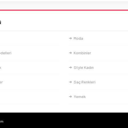
ü
Moda
delleri
Kombinler
k
Style Kadın
er
Saç Renkleri
Yemek
com