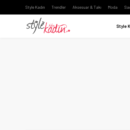
Style Kadın
Trendler
Aksesuar & Takı
Moda
Sa
Style 