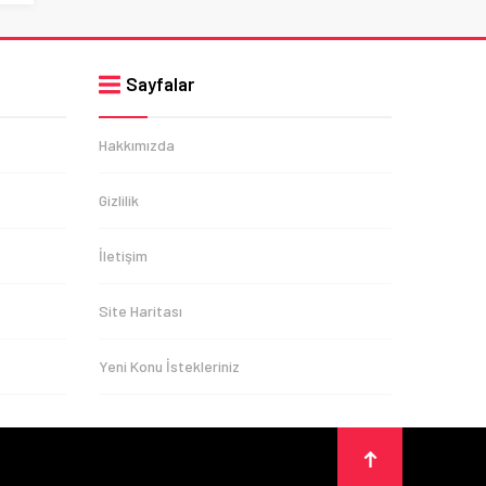
Sayfalar
Hakkımızda
Gizlilik
İletişim
Site Haritası
Yeni Konu İstekleriniz