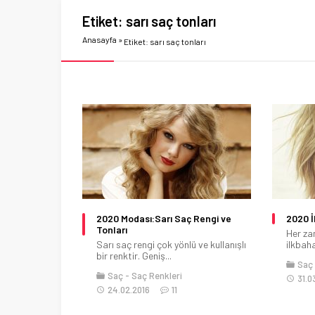
Etiket:
sarı saç tonları
Anasayfa
»
Etiket: sarı saç tonları
2020 Modası:Sarı Saç Rengi ve
2020 İ
Tonları
Her za
Sarı saç rengi çok yönlü ve kullanışlı
ilkbaha
bir renktir. Geniş...
Saç
Saç
Saç Renkleri
31.0
24.02.2016
11