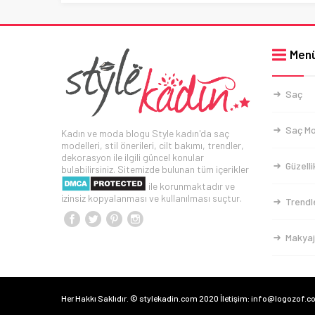
Men
Saç
Saç Mo
Kadın ve moda blogu Style kadın'da saç
modelleri, stil önerileri, cilt bakımı, trendler,
dekorasyon ile ilgili güncel konular
Güzelli
bulabilirsiniz. Sitemizde bulunan tüm içerikler
ile korunmaktadır ve
izinsiz kopyalanması ve kullanılması suçtur.
Trendl
Makyaj
Her Hakkı Saklıdır. © stylekadin.com 2020 İletişim: info@logozof.