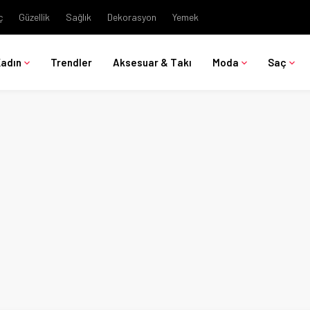
ç
Güzellik
Sağlık
Dekorasyon
Yemek
Kadın
Trendler
Aksesuar & Takı
Moda
Saç