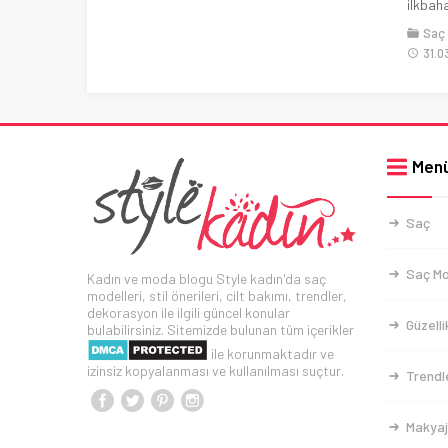
ilkbaha
Saç
31.0
Men
Saç
Saç Mo
Kadın ve moda blogu Style kadın'da saç
modelleri, stil önerileri, cilt bakımı, trendler,
dekorasyon ile ilgili güncel konular
Güzelli
bulabilirsiniz. Sitemizde bulunan tüm içerikler
ile korunmaktadır ve
izinsiz kopyalanması ve kullanılması suçtur.
Trendl
Makyaj