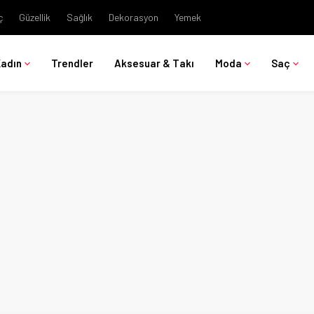
ç
Güzellik
Sağlık
Dekorasyon
Yemek
Kadın
Trendler
Aksesuar & Takı
Moda
Saç