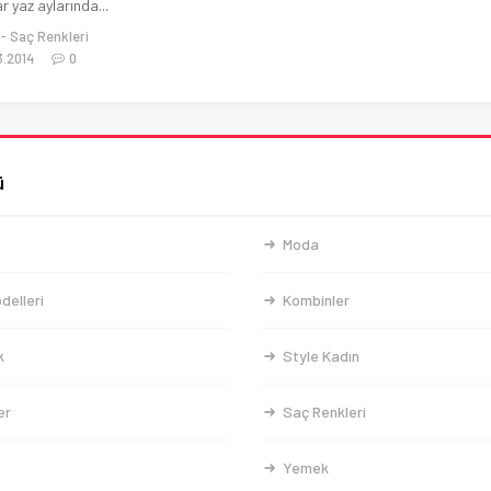
r yaz aylarında...
Saç Renkleri
3.2014
0
ü
Moda
delleri
Kombinler
k
Style Kadın
er
Saç Renkleri
Yemek