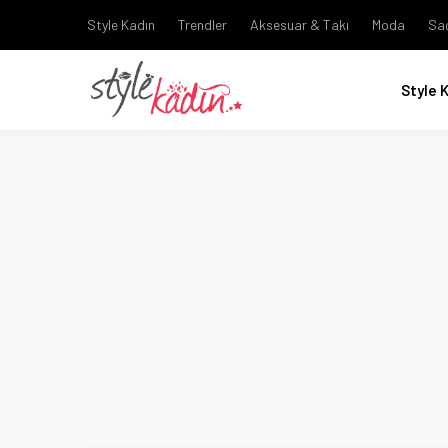
Style Kadın
Trendler
Aksesuar & Takı
Moda
Sa
Style 