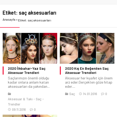
Etiket:
saç aksesuarları
Anasayfa
»
Etiket: saç aksesuarları
2020 İlkbahar-Yaz Saç
2020 Kış En Beğenilen Saç
Aksesuar Trendleri
Aksesuar Trendleri
Saçlarımızın önemli olduğu
Aksesuar her kıyafet için önem
kadar onlara anlam katan
arz eder.Gerçekten göze hitap
aksesuarları da yakından...
eder....
Saç
14.01.2016
0
Aksesuar & Takı
Saç
Trendler
09.11.2016
0