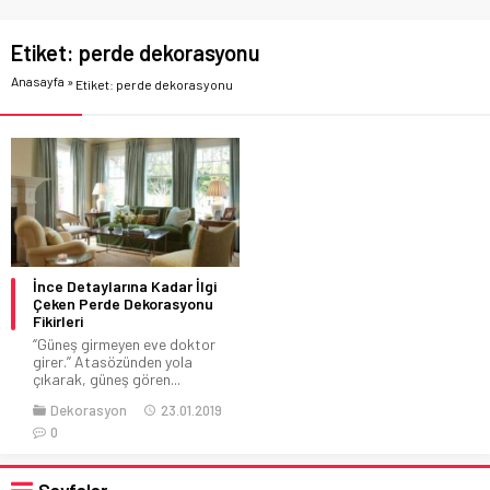
Etiket:
perde dekorasyonu
Anasayfa
»
Etiket: perde dekorasyonu
İnce Detaylarına Kadar İlgi
Çeken Perde Dekorasyonu
Fikirleri
‘’Güneş girmeyen eve doktor
girer.’’ Atasözünden yola
çıkarak, güneş gören...
Dekorasyon
23.01.2019
0
Sayfalar