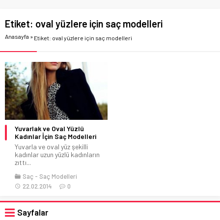
Etiket:
oval yüzlere için saç modelleri
Anasayfa
»
Etiket: oval yüzlere için saç modelleri
Yuvarlak ve Oval Yüzlü
Kadınlar İçin Saç Modelleri
Yuvarla ve oval yüz şekilli
kadınlar uzun yüzlü kadınların
zıttı...
Saç
Saç Modelleri
22.02.2014
0
Sayfalar