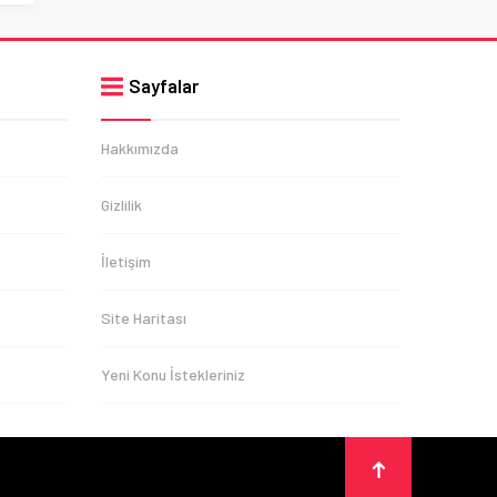
Sayfalar
Hakkımızda
Gizlilik
İletişim
Site Haritası
Yeni Konu İstekleriniz