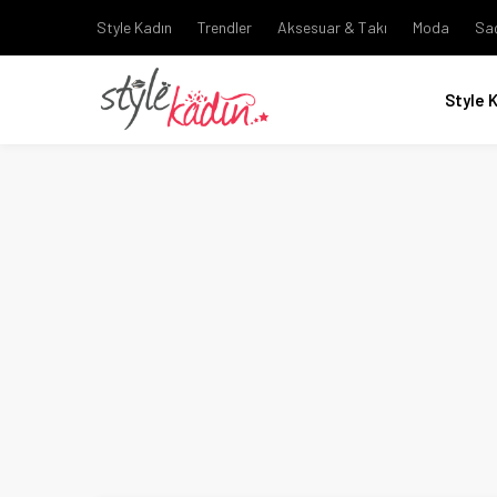
Style Kadın
Trendler
Aksesuar & Takı
Moda
Sa
Style 