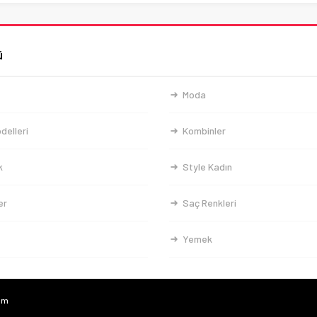
ü
Moda
delleri
Kombinler
k
Style Kadın
er
Saç Renkleri
Yemek
com