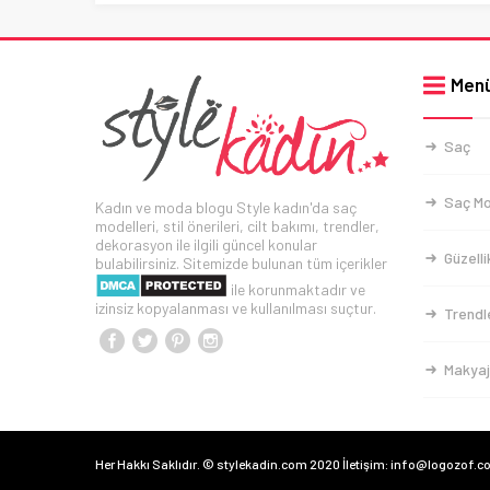
Men
Saç
Saç Mo
Kadın ve moda blogu Style kadın'da saç
modelleri, stil önerileri, cilt bakımı, trendler,
dekorasyon ile ilgili güncel konular
Güzelli
bulabilirsiniz. Sitemizde bulunan tüm içerikler
ile korunmaktadır ve
izinsiz kopyalanması ve kullanılması suçtur.
Trendl
Makyaj
Her Hakkı Saklıdır. © stylekadin.com 2020 İletişim: info@logozof.