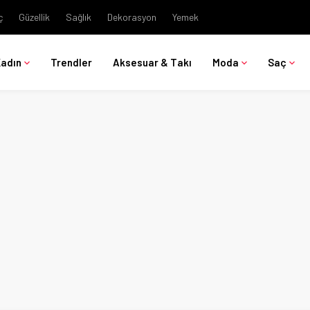
ç
Güzellik
Sağlık
Dekorasyon
Yemek
Kadın
Trendler
Aksesuar & Takı
Moda
Saç