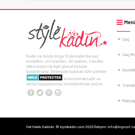
Men
Saç
Saç Mo
Kadın ve moda blogu Style kadın'da saç
modelleri, stil önerileri, cilt bakımı, trendler,
dekorasyon ile ilgili güncel konular
Güzelli
bulabilirsiniz. Sitemizde bulunan tüm içerikler
ile korunmaktadır ve
izinsiz kopyalanması ve kullanılması suçtur.
Trendl
Makyaj
Her Hakkı Saklıdır. © stylekadin.com 2020 İletişim: info@logozof.