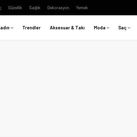
ç
Güzellik
Sağlık
Dekorasyon
Yemek
Kadın
Trendler
Aksesuar & Takı
Moda
Saç