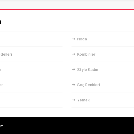
ü
Moda
delleri
Kombinler
k
Style Kadın
er
Saç Renkleri
Yemek
com