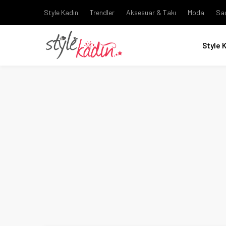
Style Kadın
Trendler
Aksesuar & Takı
Moda
Sa
Style 