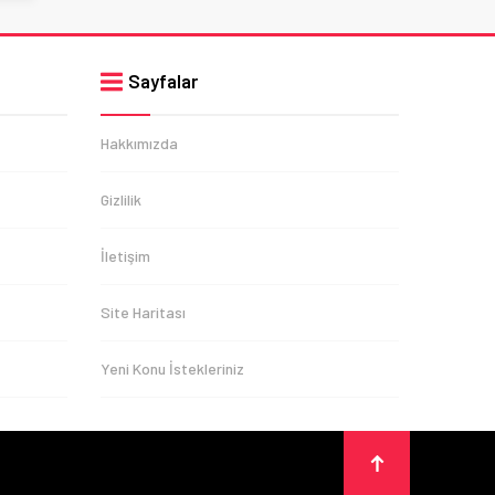
Sayfalar
Hakkımızda
Gizlilik
İletişim
Site Haritası
Yeni Konu İstekleriniz