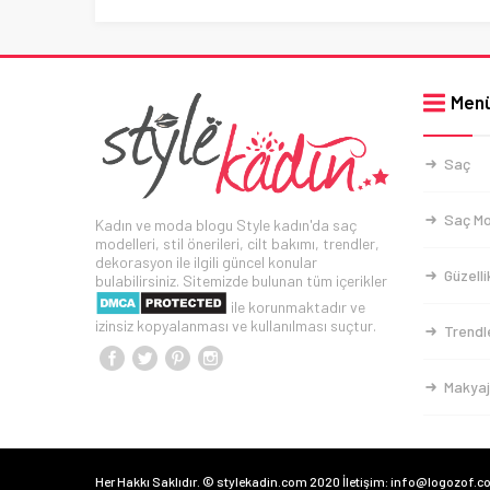
Men
Saç
Saç Mo
Kadın ve moda blogu Style kadın'da saç
modelleri, stil önerileri, cilt bakımı, trendler,
dekorasyon ile ilgili güncel konular
Güzelli
bulabilirsiniz. Sitemizde bulunan tüm içerikler
ile korunmaktadır ve
izinsiz kopyalanması ve kullanılması suçtur.
Trendl
Makyaj
Her Hakkı Saklıdır. © stylekadin.com 2020 İletişim: info@logozof.