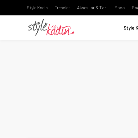
Style Kadın
Trendler
Aksesuar & Takı
Moda
Sa
Style 