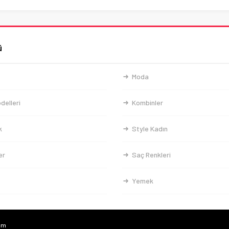
ü
Moda
delleri
Kombinler
k
Style Kadın
er
Saç Renkleri
Yemek
com