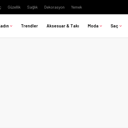
ç
Güzellik
Sağlık
Dekorasyon
Yemek
Kadın
Trendler
Aksesuar & Takı
Moda
Saç