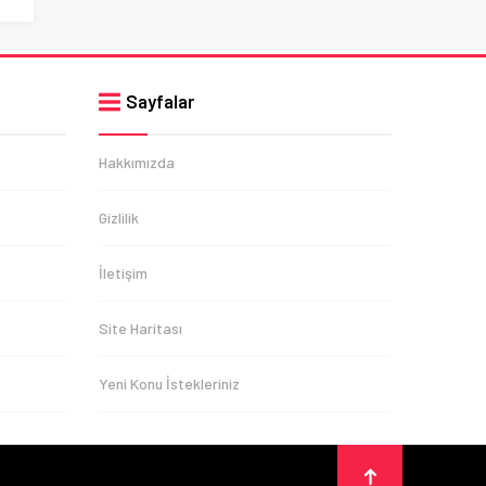
Sayfalar
Hakkımızda
Gizlilik
İletişim
Site Haritası
Yeni Konu İstekleriniz