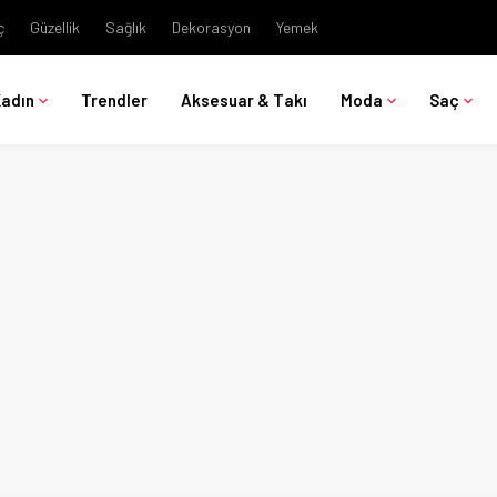
ç
Güzellik
Sağlık
Dekorasyon
Yemek
Kadın
Trendler
Aksesuar & Takı
Moda
Saç