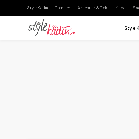
Style Kadın
Trendler
Aksesuar & Takı
Moda
Sa
Style 