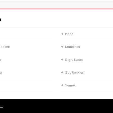
ü
Moda
delleri
Kombinler
k
Style Kadın
er
Saç Renkleri
Yemek
com