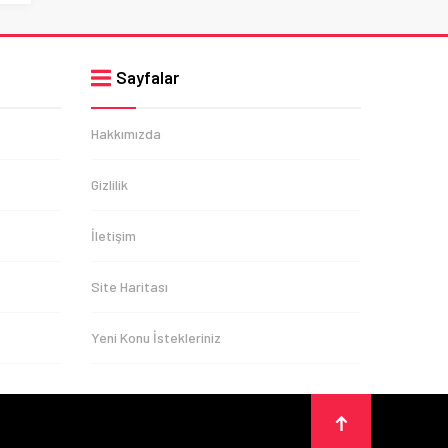
Sayfalar
Hakkımızda
Gizlilik
İletişim
Site Haritası
Yeni Konu İstekleriniz