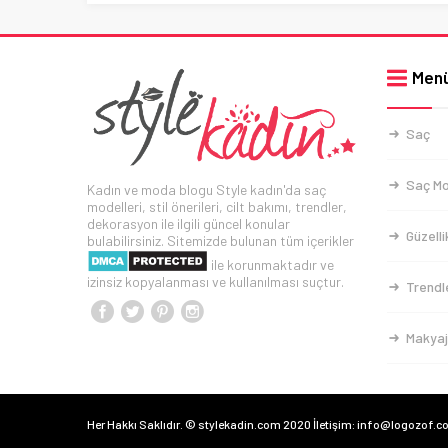
Men
Saç
Saç Mo
Kadın ve moda blogu Style kadın'da saç
modelleri, stil önerileri, cilt bakımı, trendler,
dekorasyon ile ilgili güncel konular
Güzelli
bulabilirsiniz. Sitemizde bulunan tüm içerikler
ile korunmaktadır ve
izinsiz kopyalanması ve kullanılması suçtur.
Trendl
Makyaj
Her Hakkı Saklıdır. © stylekadin.com 2020 İletişim: info@logozof.