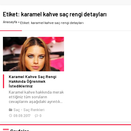
Etiket:
karamel kahve saç rengi detayları
Anasayfa
»
Etiket: karamel kahve saç rengi detayları
Karamel Kahve Saç Rengi
Hakkında Öğrenmek
İstedikleriniz
Karamel kahve hakkında merak
ettiğiniz tüm soruların
cevaplarını aşağıdaki ayrıntılı...
Saç
Saç Renkleri
09.09.2017
0
Sayfalar