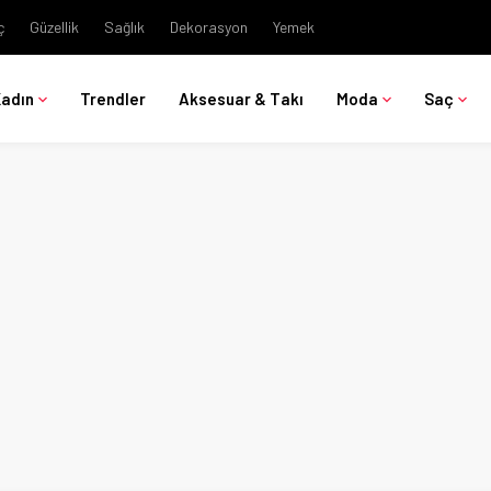
ç
Güzellik
Sağlık
Dekorasyon
Yemek
Kadın
Trendler
Aksesuar & Takı
Moda
Saç