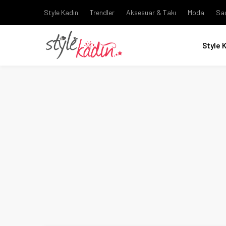
Style Kadın
Trendler
Aksesuar & Takı
Moda
Sa
Style 